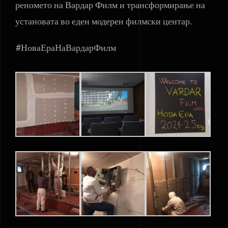
реномето на Вардар Филм и трансформирање на
установата во еден модерен филмски центар.
#НоваЕраНаВардарФилм