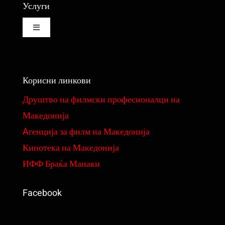
Услуги
Toggle
Navigation
Изнајмување на кино сала
Корисни линкови
Изнајмување на студио за монтажа и колор
Друштво на филмски професионалци на
Македонија
Реквизити
Aгенција за филм на Македонија
Кинотека на Македонија
Филмови
ИФФ Браќа Манаки
Фундус на костими и реквизити
Facebook
Ценовник