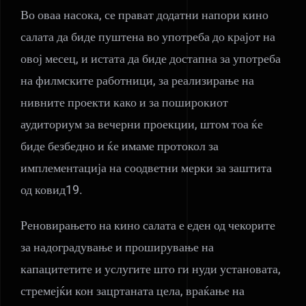
Во оваа насока, се прават додатни напори кино
салата да биде пуштена во употреба до крајот на
овој месец, и истата да биде достапна за употреба
на филмските работници, за реализирање на
нивните проекти како и за поширокиот
аудиториум за вечерни проекции, штом тоа ќе
биде безбедно и ќе имаме протокол за
имплементација на соодветни мерки за заштита
од ковид19.
Реновирањето на кино салата е еден од чекорите
за надоградување и проширување на
капацитетите и услугите што ги нуди установата,
стремејќи кон зацртаната цела, враќање на