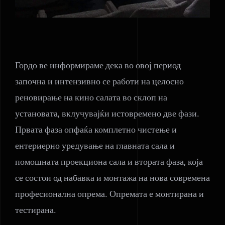
Гордо ве информираме дека во овој период
започна и интензивно се работи на целосно
реновирање на кино салата во склоп на
установата, вклучувајќи истовремено две фази.
Првата фаза опфаќа комплетно чистење и
ентериерно уредување на главната сала и
помошната проекциона сала и втората фаза, која
се состои од набавка и монтажа на нова современа
професионална опрема. Опремата е монтирана и
тестирана.