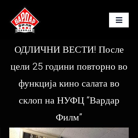
Skip
to
Toggle
content
Naviga
Почетна
ОДЛИЧНИ ВЕСТИ! После
За нас
цели 25 години повторно во
Услуги
функција кино салата во
Новости
склоп на НУФЦ “Вардар
Филм”
Контакт
Македонски