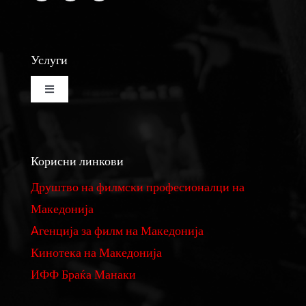
Услуги
Toggle
Navigation
Изнајмување на кино сала
Корисни линкови
Изнајмување на студио за монтажа и колор
Друштво на филмски професионалци на
Македонија
Реквизити
Aгенција за филм на Македонија
Кинотека на Македонија
Филмови
ИФФ Браќа Манаки
Фундус на костими и реквизити