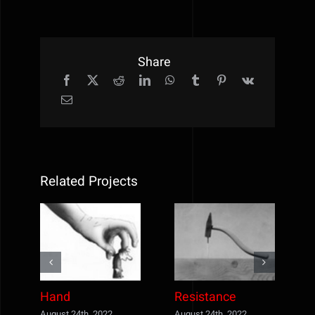
Share
Related Projects
Hand
Resistance
August 24th, 2022
August 24th, 2022
A