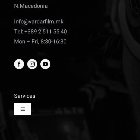
N.Macedonia
info@vardarfilm.mk
Tel: +389 2 511 55 40
Mon – Fri, 8:30-16:30
Services
Toggle
Navigation
Renting cinema Hall