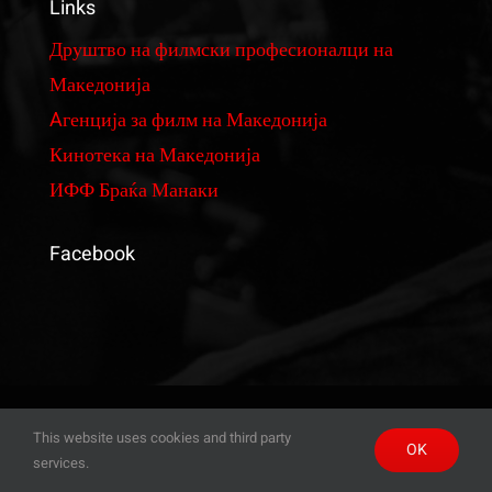
Links
Sound design&effects studio
Друштво на филмски професионалци на
Македонија
Collection of costumes & film requisites
Aгенција за филм на Македонија
Кинотека на Македонија
Renting Colour grading & editing studio
ИФФ Браќа Манаки
Film technique
Facebook
Films
Renting Vehicles
© Copyright 2021- 2026 | Vardar Film by
Albart
| All
This website uses cookies and third party
OK
Rights Reserved
Logistics
services.