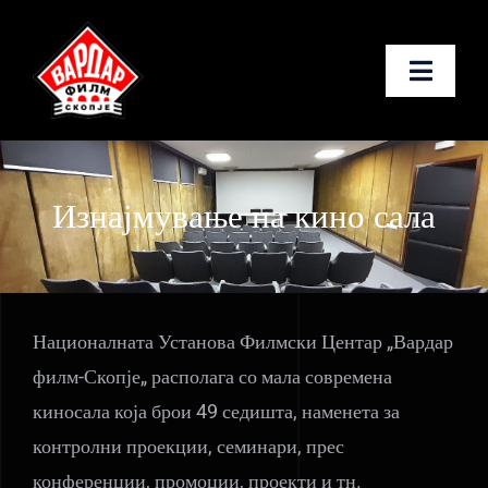
Skip
to
Toggle
content
Naviga
Почетна
Изнајмување на кино сала
За нас
Услуги
Националната Установа Филмски Центар „Вардар
Новости
филм-Скопје„ располага со мала современа
Контакт
киносала која брои 49 седишта, наменета за
контролни проекции, семинари, прес
Македонски
конференции, промоции, проекти и тн.