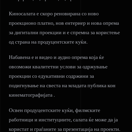
Киносалата е скоро реновирана со ново
проекционо платно, нов ентериер и нова опрема
за дигитални проекции и е спремна за користење
од страна на продуцентските куќи.
Набавена е и видео и аудио опрема која ќе
овозможи квалитетни услови за одржување
проекции со едукативни содржини за
подигнување на свеста на младата публика кон
кинематографијата .
Освен продуцентските куќи, филмските
работници и институциите, салата ќе може да ја
користат и граѓаните за презентација на проекти.