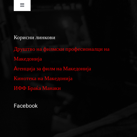
Toggle
Navigation
Изнајмување на кино сала
Корисни линкови
Изнајмување на студио за монтажа и колор
Друштво на филмски професионалци на
Македонија
Реквизити
Aгенција за филм на Македонија
Кинотека на Македонија
Филмови
ИФФ Браќа Манаки
Фундус на костими и реквизити
Facebook
Ценовник