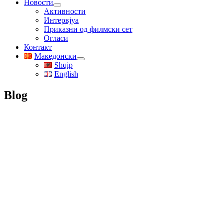
Новости
Активности
Интервјуа
Приказни од филмски сет
Огласи
Контакт
Македонски
Shqip
English
Blog