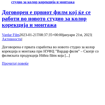
студио за колор корекција и монтажа
Договорен е првиот филм кој ќе се
работи во новото студио за колор
корекција и монтажа
Vardar Film
2023-01-21T08:37:35+00:00
јануари 21st, 2023
|
Активности
|
Договорена е првата соработка во новото студио за колор
корекција и монтажа при НУФЦ ˮВардар филмˮ – Скопје со
филмската продукција Hithra films која [...]
Прочитај повеќе