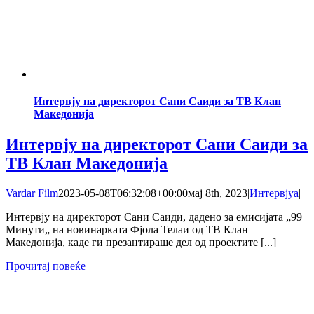
Интервју на директорот Сани Саиди за ТВ Клан
Македонија
Интервју на директорот Сани Саиди за
ТВ Клан Македонија
Vardar Film
2023-05-08T06:32:08+00:00
мај 8th, 2023
|
Интервјуа
|
Интервју на директорот Сани Саиди, дадено за емисијата „99
Mинути„ на новинарката Фјола Телаи од ТВ Клан
Македонија, каде ги презантираше дел од проектите [...]
Прочитај повеќе