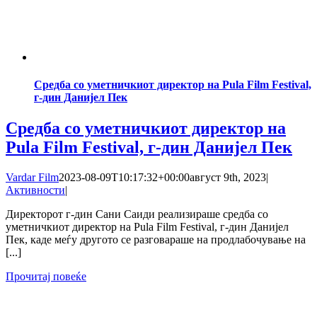
Средба со уметничкиот директор на Pula Film Festival,
г-дин Данијел Пек
Средба со уметничкиот директор на
Pula Film Festival, г-дин Данијел Пек
Vardar Film
2023-08-09T10:17:32+00:00
август 9th, 2023
|
Активности
|
Директорот г-дин Сани Саиди реализираше средба со
уметничкиот директор на Pula Film Festival, г-дин Данијел
Пек, каде меѓу другото се разговараше на продлабочување на
[...]
Прочитај повеќе