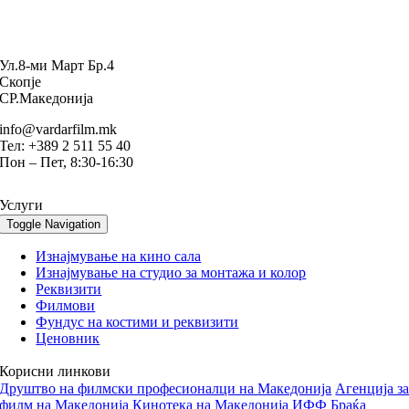
Ул.8-ми Март Бр.4
Скопје
СР.Македонија
info@vardarfilm.mk
Тел: +389 2 511 55 40
Пон – Пет, 8:30-16:30
Услуги
Toggle Navigation
Изнајмување на кино сала
Изнајмување на студио за монтажа и колор
Реквизити
Филмови
Фундус на костими и реквизити
Ценовник
Корисни линкови
Друштво на филмски професионалци на Македонија
Aгенција з
филм на Македонија
Кинотека на Македонија
ИФФ Браќа