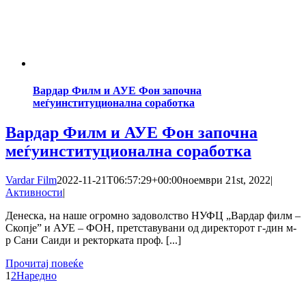
Вардар Филм и АУЕ Фон започна
меѓуинституционална соработка
Вардар Филм и АУЕ Фон започна
меѓуинституционална соработка
Vardar Film
2022-11-21T06:57:29+00:00
ноември 21st, 2022
|
Активности
|
Денеска, на наше огромно задоволство НУФЦ „Вардар филм –
Скопје” и АУЕ – ФОН, претставувани од директорот г-дин м-
р Сани Саиди и ректорката проф. [...]
Прочитај повеќе
1
2
Наредно