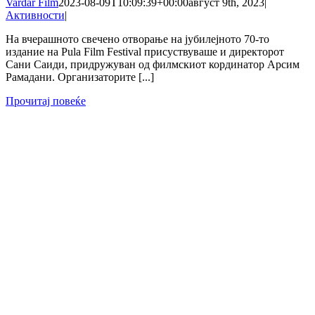
Vardar Film
2023-08-09T10:09:39+00:00
август 9th, 2023
|
Активности
|
На вчерашното свечено отворање на јубилејното 70-то
издание на Pula Film Festival присуствуваше и директорот
Сани Саиди, придружуван од филмскиот кординатор Арсим
Рамадани. Организаторите [...]
Прочитај повеќе