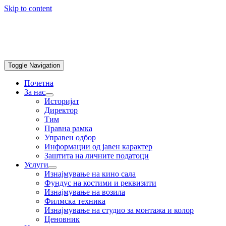
Skip to content
Toggle Navigation
Почетна
За нас
Историјат
Директор
Тим
Правна рамка
Управен одбор
Информации од јавен карактер
Заштита на личните податоци
Услуги
Изнајмување на кино сала
Фундус на костими и реквизити
Изнајмување на возила
Филмска техника
Изнајмување на студио за монтажа и колор
Ценовник