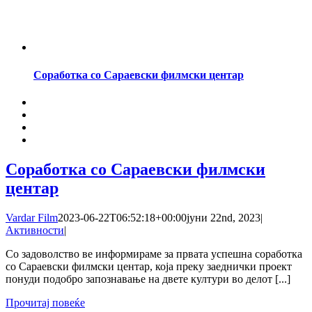
Соработка со Сараевски филмски центар
Соработка со Сараевски филмски
центар
Vardar Film
2023-06-22T06:52:18+00:00
јуни 22nd, 2023
|
Активности
|
Со задоволство ве информираме за првата успешна соработка
со Сараевски филмски центар, која преку заеднички проект
понуди подобро запознавање на двете култури во делот [...]
Прочитај повеќе