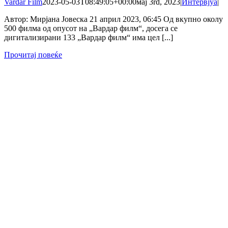
Vardar Film
2023-05-03T08:49:05+00:00
мај 3rd, 2023
|
Интервјуа
|
Автор: Мирјана Јовеска 21 април 2023, 06:45 Од вкупно околу
500 филма од опусот на „Вардар филм“, досега се
дигитализирани 133 „Вардар филм“ има цел [...]
Прочитај повеќе