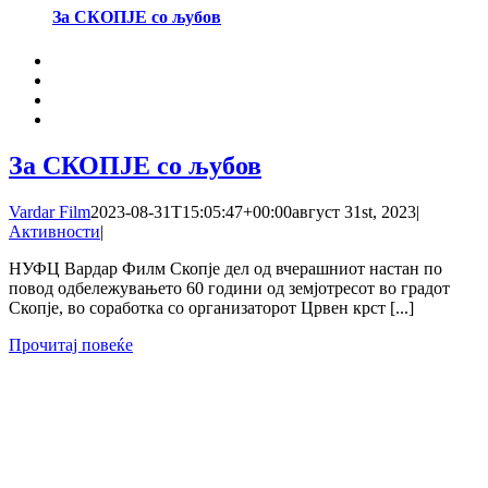
За СКОПЈЕ со љубов
За СКОПЈЕ со љубов
Vardar Film
2023-08-31T15:05:47+00:00
август 31st, 2023
|
Активности
|
НУФЦ Вардар Филм Скопје дел од вчерашниот настан по
повод одбележувањето 60 години од земјотресот во градот
Скопје, во соработка со организаторот Црвен крст [...]
Прочитај повеќе