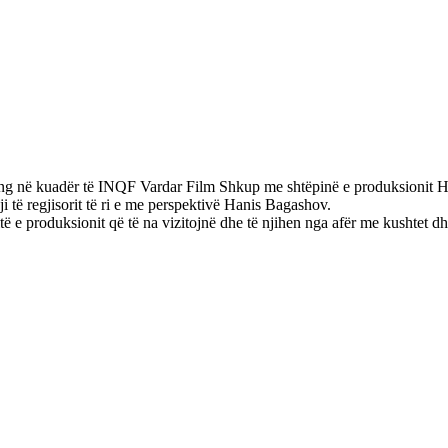
g në kuadër të INQF Vardar Film Shkup me shtëpinë e produksionit Hithra
gji të regjisorit të ri e me perspektivë Hanis Bagashov.
ë e produksionit që të na vizitojnë dhe të njihen nga afër me kushtet dh