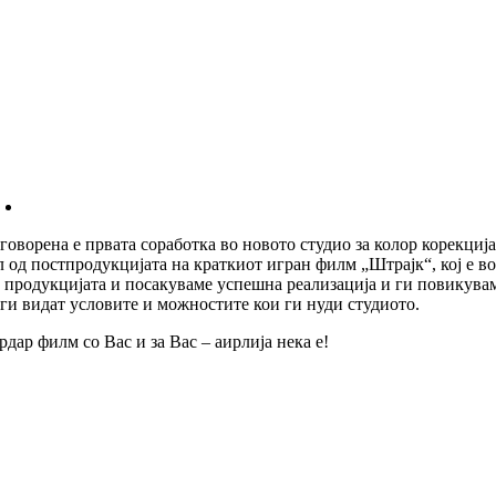
говорена е првата соработка во новото студио за колор корекциј
л од постпродукцијата на краткиот игран филм „Штрајк“, кој е 
 продукцијата и посакуваме успешна реализација и ги повикувам
 ги видат условите и можностите кои ги нуди студиото.
рдар филм со Вас и за Вас – аирлија нека е!