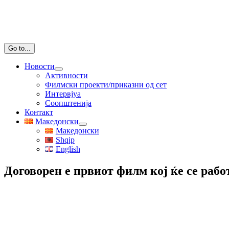
Go to...
Новости
Активности
Филмски проекти/приказни од сет
Интервјуа
Соопштенија
Контакт
Македонски
Македонски
Shqip
English
Договорен е првиот филм кој ќе се рабо