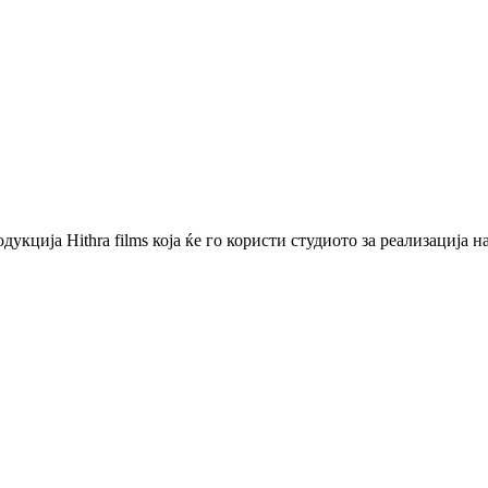
ција Hithra films која ќе го користи студиото за реализација н
и