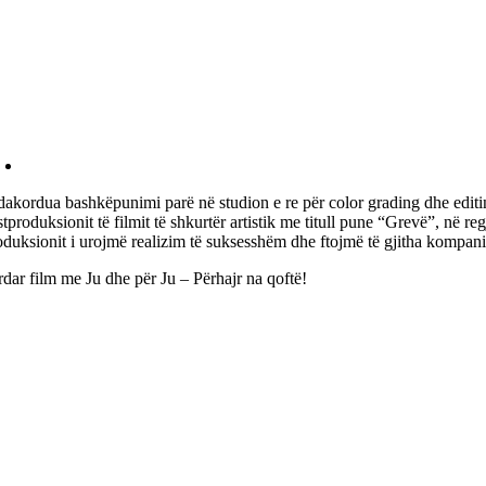
dakordua bashkëpunimi parë në studion e re për color grading dhe editin
tproduksionit të filmit të shkurtër artistik me titull pune “Grevë”, në re
oduksionit i urojmë realizim të suksesshëm dhe ftojmë të gjitha kompanit
rdar film me Ju dhe për Ju – Përhajr na qoftë!