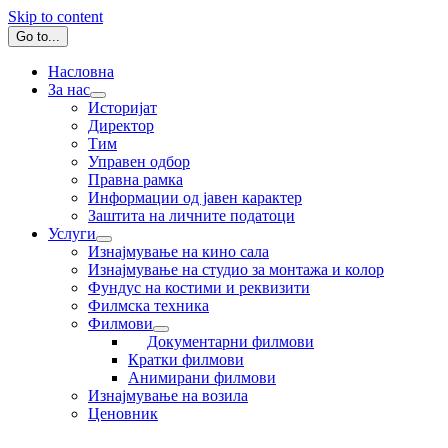
Skip to content
Go to...
Насловна
За нас
Историјат
Директор
Тим
Управен одбор
Правна рамка
Информации од јавен карактер
Заштита на личните податоци
Услуги
Изнајмување на кино сала
Изнајмување на студио за монтажа и колор
Фундус на костими и реквизити
Филмска техника
Филмови
Документарни филмови
Кратки филмови
Анимирани филмови
Изнајмување на возила
Ценовник