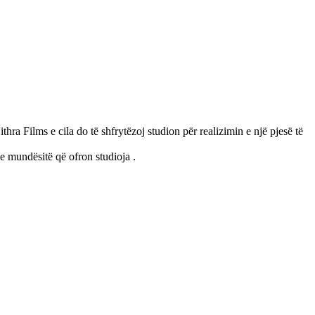
 Films e cila do të shfrytëzoj studion për realizimin e një pjesë të
e mundësitë që ofron studioja .