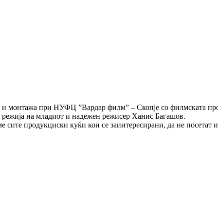
а и монтажа при НУФЦ ˮВардар филмˮ – Скопје со филмската продук
во режија на младиот и надежен режисер Ханис Багашов.
е сите продукциски куќи кои се заинтересирани, да не посетат 