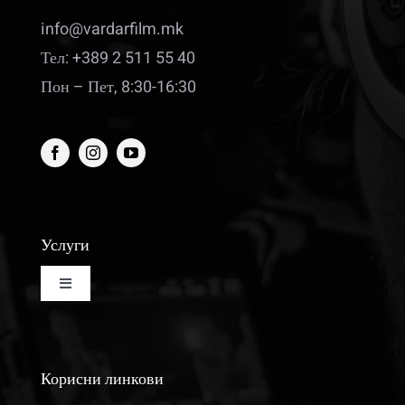
info@vardarfilm.mk
Тел: +389 2 511 55 40
Пон – Пет, 8:30-16:30
Услуги
Toggle
Navigation
Изнајмување на кино сала
Корисни линкови
Изнајмување на студио за монтажа и колор