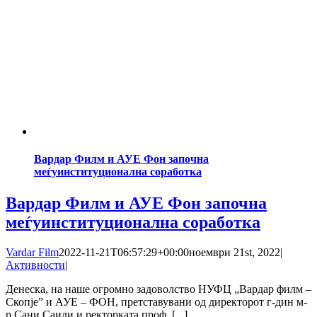
Вардар Филм и АУЕ Фон започна
меѓуинституционална соработка
Вардар Филм и АУЕ Фон започна
меѓуинституционална соработка
Vardar Film
2022-11-21T06:57:29+00:00
ноември 21st, 2022
|
Активности
|
Денеска, на наше огромно задоволство НУФЦ „Вардар филм –
Скопје” и АУЕ – ФОН, претставувани од директорот г-дин м-
р Сани Саиди и ректорката проф. [...]