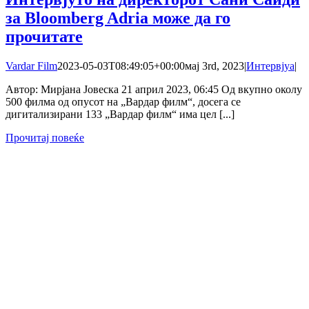
за Bloomberg Adria може да го
прочитате
Vardar Film
2023-05-03T08:49:05+00:00
мај 3rd, 2023
|
Интервјуа
|
Автор: Мирјана Јовеска 21 април 2023, 06:45 Од вкупно околу
500 филма од опусот на „Вардар филм“, досега се
дигитализирани 133 „Вардар филм“ има цел [...]
Прочитај повеќе