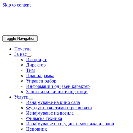
Skip to content
Toggle Navigation
Почетна
За нас
Историјат
Директор
Тим
Правна рамка
Управен одбор
Информации од јавен карактер
Заштита на личните податоци
Услуги
Изнајмување на кино сала
Фундус на костими и реквизити
Изнајмување на возила
Филмска техника
Изнајмување на студио за монтажа и колор
Ценовник