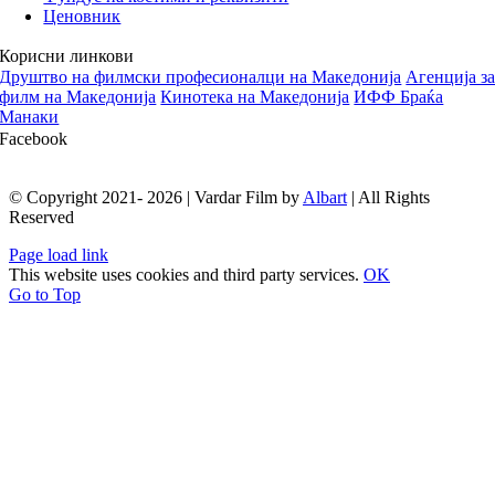
Ценовник
Корисни линкови
Друштво на филмски професионалци на Македонија
Aгенција з
филм на Македонија
Кинотека на Македонија
ИФФ Браќа
Манаки
Facebook
© Copyright 2021- 2026 | Vardar Film by
Albart
| All Rights
Reserved
Page load link
This website uses cookies and third party services.
OK
Go to Top