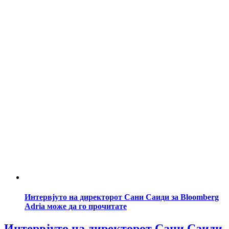
Интервјуто на директорот Сани Саиди за Bloomberg
Adria може да го прочитате
Интервјуто на директорот Сани Саиди