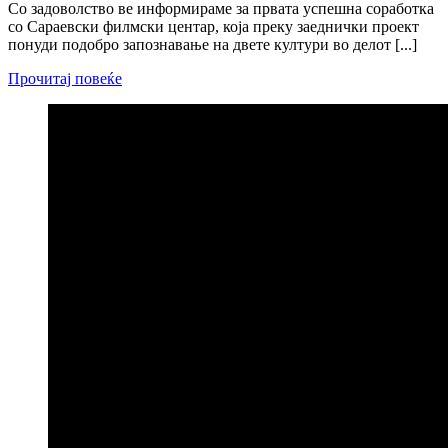
Со задоволство ве информираме за првата успешна соработка
со Сараевски филмски центар, која преку заеднички проект
понуди подобро запознавање на двете култури во делот [...]
Прочитај повеќе