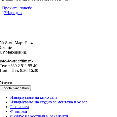
Прочитај повеќе
1
2
Наредно
Ул.8-ми Март Бр.4
Скопје
СР.Македонија
info@vardarfilm.mk
Тел: +389 2 511 55 40
Пон – Пет, 8:30-16:30
Услуги
Toggle Navigation
Изнајмување на кино сала
Изнајмување на студио за монтажа и колор
Реквизити
Филмови
Фундус на костими и реквизити