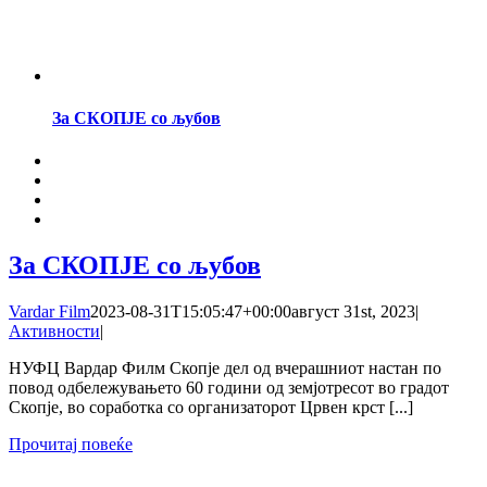
За СКОПЈЕ со љубов
За СКОПЈЕ со љубов
Vardar Film
2023-08-31T15:05:47+00:00
август 31st, 2023
|
Активности
|
НУФЦ Вардар Филм Скопје дел од вчерашниот настан по
повод одбележувањето 60 години од земјотресот во градот
Скопје, во соработка со организаторот Црвен крст [...]
Прочитај повеќе