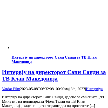
Интервју на директорот Сани Саиди за ТВ Клан
Македонија
Интервју на директорот Сани Саиди за
ТВ Клан Македонија
Vardar Film
2023-05-08T06:32:08+00:00
мај 8th, 2023
|
Интервјуа
|
Интервју на директорот Сани Саиди, дадено за емисијата „99
Mинути„ на новинарката Фјола Телаи од ТВ Клан
Македонија, каде ги презантираше дел од проектите [...]