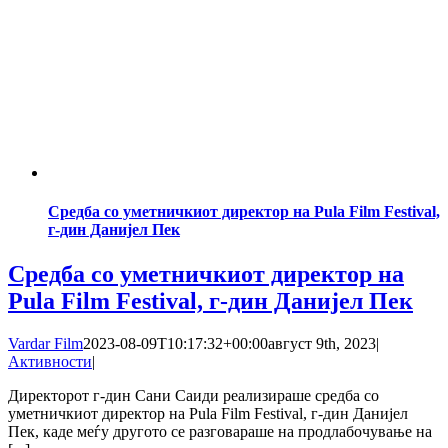
Средба со уметничкиот директор на Pula Film Festival,
г-дин Данијел Пек
Средба со уметничкиот директор на
Pula Film Festival, г-дин Данијел Пек
Vardar Film
2023-08-09T10:17:32+00:00
август 9th, 2023
|
Активности
|
Директорот г-дин Сани Саиди реализираше средба со
уметничкиот директор на Pula Film Festival, г-дин Данијел
Пек, каде меѓу другото се разговараше на продлабочување на