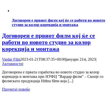
Договорен е првиот филм кој ќе се работи во новото
студио за колор корекција и монтажа
Договорен е првиот филм кој ќе се
работи во новото студио за колор
корекција и монтажа
Vardar Film
2023-01-21T08:37:35+00:00
јануари 21st, 2023
|
Активности
|
Договорена е првата соработка во новото студио за колор
корекција и монтажа при НУФЦ ˮВардар филмˮ – Скопје со
филмската продукција Hithra films која [...]
Прочитај повеќе