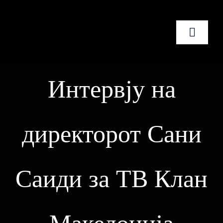
Skip
to
Toggle
content
Naviga
Почетна
Интервју на
За нас
директорот Сани
Услуги
Новости
Саиди за ТВ Клан
Контакт
Македонски