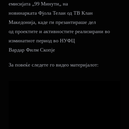
емисијата „99 Mинути„ на
новинарката Фјола Телаи од ТВ Клан
Македонија, каде ги презантираше дел
од проектите и активностите реализирани во
изминатиот период во НУФЦ
Вардар Филм Скопје
За повеќе следете го видео материјалот: