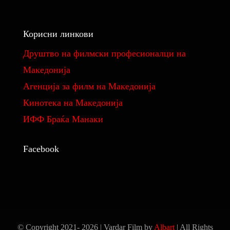
Изнајмување на кино сала
Корисни линкови
Изнајмување на студио за монтажа и колор
Друштво на филмски професионалци на
Македонија
Реквизити
Aгенција за филм на Македонија
Кинотека на Македонија
Филмови
ИФФ Браќа Манаки
Фундус на костими и реквизити
Facebook
Ценовник
© Copyright 2021- 2026 | Vardar Film by
Albart
| All Rights