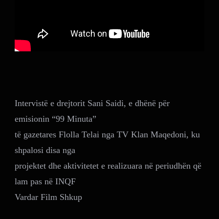
Intervistë e drejtorit Sani Saidi, e dhënë për
emisionin “99 Minuta”
të gazetares Flolla Telai nga TV Klan Maqedoni, ku
shpalosi disa nga
projektet dhe aktivitetet e realizuara në periudhën që
lam pas në INQF
Vardar Film Shkup