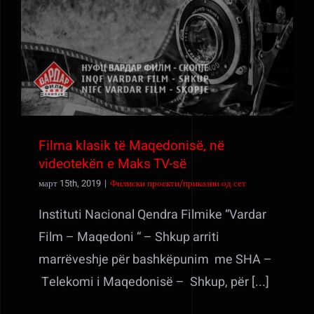
Filma klasik të Maqedonisë, në
videotekën e Maks TV-së
Filma klasik të Maqedonisë, në
videotekën e Maks TV-së
март 15th, 2019
|
Филмски проекти/приказни од сет
Instituti Nacional Qendra Filmike “Vardar
Film – Maqedoni “ – Shkup arriti
marrëveshje për bashkëpunim me SHA –
Telekomi i Maqedonisë – Shkup, për [...]