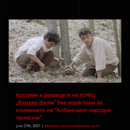
Костими и реквизити на НУФЦ „Вардар
филмˮ беа користени за снимањето на
“Албанските народни приказни”.
Костими и реквизити на НУФЦ
„Вардар филмˮ беа користени за
снимањето на “Албанските народни
приказни”.
јули 27th, 2021
|
Филмски проекти/приказни од сет