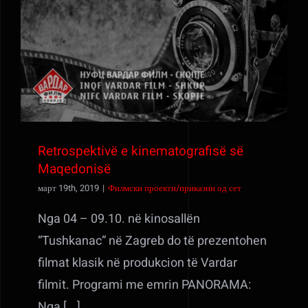
Retrospektivë e kinematografisë së
Maqedonisë
Retrospektivë e kinematografisë së
Maqedonisë
март 19th, 2019
|
Филмски проекти/приказни од сет
Nga 04 – 09.10. në kinosallën
“Tushkanac” në Zagreb do të prezentohen
filmat klasik në produkcion të Vardar
filmit. Programi me emrin PANORAMA:
Nga [...]