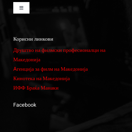
Toggle
Navigation
Изнајмување на кино сала
Корисни линкови
Изнајмување на студио за монтажа и колор
Друштво на филмски професионалци на
Македонија
Реквизити
Aгенција за филм на Македонија
Кинотека на Македонија
Филмови
ИФФ Браќа Манаки
Фундус на костими и реквизити
Facebook
Ценовник