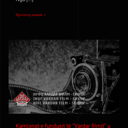
Прочитај повеќе
Kamionat e fundusit të “Vardar filmit” u
shfrytëzuan në inçizimin e filmit
“Pesëshja e artë” (2).
Kamionat e fundusit të “Vardar filmit” u