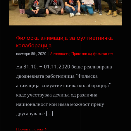
Филмска анимација за мултиетничка
колаборација
ноември 5th, 2020
|
Активности
,
Приказни од филмски сет
На 31.10. – 01.11.2020 беше реализирана
дводневната работилница ”Филмска
анимација за мултиетничка колаборација”
каде учествуваа дечиња од различна
националност кои имаа можност преку
другарување [...]
Прочитај повеќе