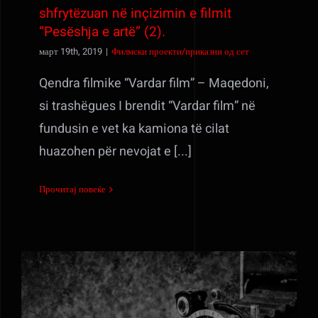
shfrytëzuan në inçizimin e filmit
“Pesëshja e artë” (2).
март 19th, 2019
|
Филмски проекти/приказни од сет
Qendra filmike “Vardar film” – Maqedoni,
si trashëgues I brendit “Vardar film” në
fundusin e vet ka kamiona të cilat
huazohen për nevojat e [...]
Прочитај повеќе