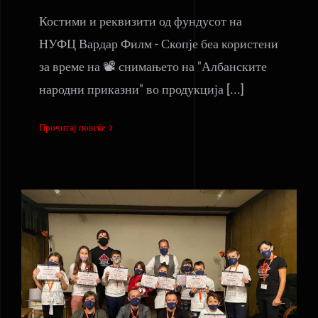
Костими и реквизити од фундусот на
НУФЦ Вардар Филм - Скопје беа користени
за време на 📽 снимањето на "Албанските
народни приказни" во продукција [...]
Прочитај повеќе
Филмска анимација за мултиетничка
колаборација