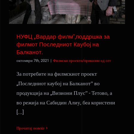
НУФЦ „Вардар филмˮ,поддршка за
филмот Последниот Каубој на
Балканот.
октомври 7th, 2021
|
Филмски проекти/приказни од сет
За потребите на филмскиот проект
„Последниот каубој на Балканотˮ во
продукција на „Визиони Плусˮ - Тетово, а
во режија на Сабидин Алиу, беа користени
[...]
Прочитај повеќе