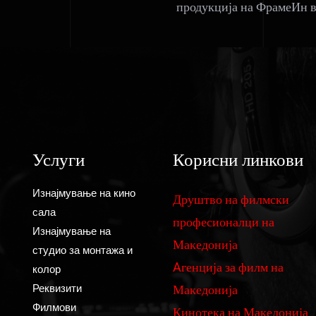
продукција на ФрамеИн во
Услуги
Корисни линкови
Изнајмување на кино
Друштво на филмски
сала
професионалци на
Изнајмување на
Македонија
студио за монтажа и
Aгенција за филм на
колор
Македонија
Реквизити
Филмови
Кинотека на Македонија