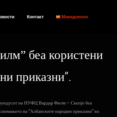
овости
Контакт
Македонски
илмˮ беа користени
ни приказни”.
фундусот на НУФЦ Вардар Филм – Скопје беа
 снимањето на “Албанските народни приказни” во