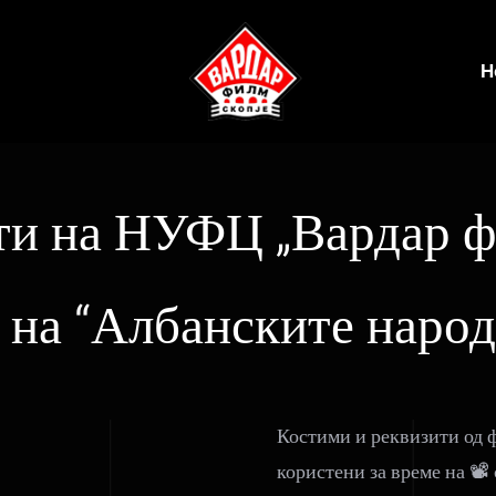
Н
ти на НУФЦ „Вардар ф
 на “Албанските народ
Костими и реквизити од 
користени за време на 📽