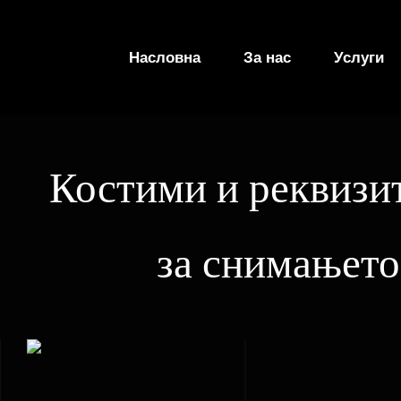
Skip
to
Насловна
За нас
Услуги
content
Костими и реквизи
за снимањето