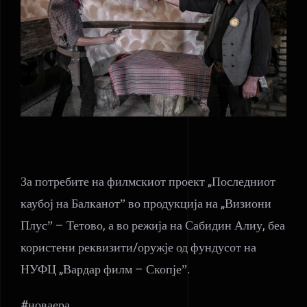
За потребите на филмскиот проект „Последниот
каубој на Балканотˮ во продукција на „Визиони
Плусˮ – Тетово, а во режија на Сабидин Алиу, беа
користени реквизити/оружје од фундусот на
НУФЦ „Вардар филм – Скопјеˮ.
#новаера