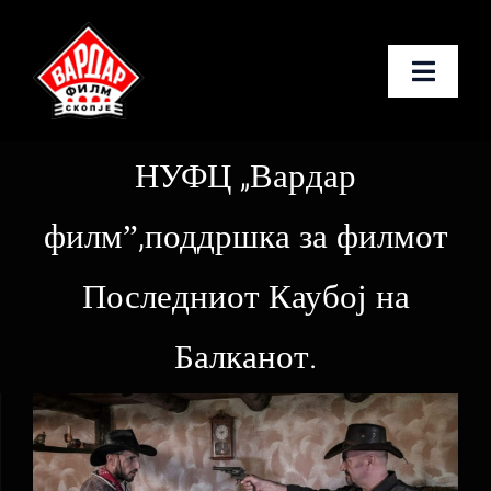
Skip
to
Toggle
content
Naviga
Почетна
НУФЦ „Вардар
За нас
филмˮ,поддршка за филмот
Услуги
Последниот Каубој на
Новости
Балканот.
Контакт
Македонски