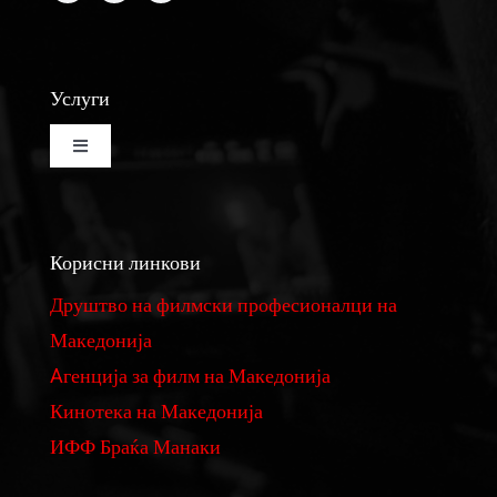
Услуги
Toggle
Navigation
Изнајмување на кино сала
Корисни линкови
Изнајмување на студио за монтажа и колор
Друштво на филмски професионалци на
Македонија
Реквизити
Aгенција за филм на Македонија
Кинотека на Македонија
Филмови
ИФФ Браќа Манаки
Фундус на костими и реквизити