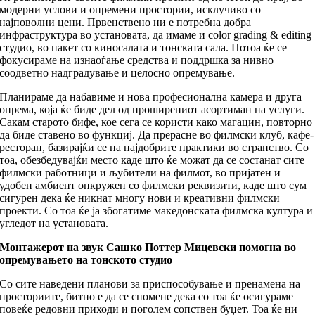
модерни услови и опремени простории, исклучиво со
најповолни цени. Првенствено ни е потребна добра
инфраструктура во установата, да имаме и color grading & editing
студио, во пакет со киносалата и тонската сала. Потоа ќе се
фокусираме на изнаоѓање средства и поддршка за нивно
соодветно надградување и целосно опремување.
Планираме да набавиме и нова професионална камера и друга
опрема, која ќе биде дел од проширениот асортиман на услуги.
Сакам старото бифе, кое сега се користи како магацин, повторно
да биде ставено во функциј. Да прерасне во филмски клуб, кафе-
ресторан, базирајќи се на најдобрите практики во странство. Со
тоа, обезбедувајќи место каде што ќе можат да се состанат сите
филмски работници и љубители на филмот, во пријатен и
удобен амбиент опкружен со филмски реквизити, каде што сум
сигурен дека ќе никнат многу нови и креативни филмски
проекти. Со тоа ќе ја збогатиме македонската филмска култура и
угледот на установата.
Монтажерот на звук Сашко Поттер Мицевски помогна во
опремувањето на тонското студио
Со сите наведени планови за приспособување и пренамена на
просториите, битно е да се спомене дека со тоа ќе осигураме
повеќе редовни приходи и поголем сопствен буџет. Тоа ќе ни