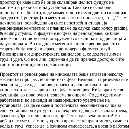
просторија каде што ќе биде складиран целиот фундус на
костими и реквизити на установата. Така ќе се ослободи
просторот на бифето, каде моментално е несоодветно складиран
фундусот. Просторијата меѓу тонската и киносалата, т.н. „12“, е
исчистена и ослободена од сите непотребни ствари, ја
реновираме комплетно и планираме да служи како колор grading
& editing студио. И фоајето е во фаза на реновирање, ќе биде
освежено со нов мебел и опкружено со експонати од ризницата
на установата. Во следните месеци ќе почне реновирањето на
старото бифе кое ќе прерасне во модерен филмски клуб.
Реновирана е и директорската канцеларија, со додатен личен
труд и удел. Со нов лик, спремна е да ги пречека достојно сите
гости и потенцијални соработници.
Проектот за реновирање на киносалата беше заглавен неколку
месеци без прогрес, во почетната фаза. Веднаш ги преземав сите
чекори за да се одглави овој проект и реновирањето на
киносалата да се заврши во најкус можен рок. Ќе ја вратиме во
функција, со ново руво и современа опрема. Со дел од тимот
работевме и во викенди за надворешното уредување на
установата, сза да се смени постоечката несоодветна слика за
една установа од културата, со некроени дрвца, израсната трева,
фрлено ѓубре и неисчистен двор. Сега тоа е веќе минато! На
добар пат сме и за многу кратко време се направи многу, само со
волја и труд, успеав да ја оживеам атмосферата, а воедно работа