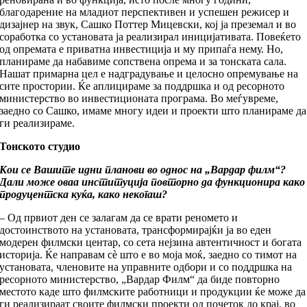
благодарение на младиот перспективен и успешен режисер и
дизајнер на звук, Сашко Поттер Мицевски, кој ја преземал и во
соработка со установата ја реализирал иницијативата. Повеќето
од опремата е приватна инвестиција и му припаѓа нему. Но,
планираме да набавиме сопствена опрема и за тонската сала.
Нашат примарна цел е надградување и целосно опремување на
сите простории. Ќе аплицираме за поддршка и од ресорното
министерство во инвестиционата програма. Во меѓувреме,
заедно со Сашко, имаме многу идеи и проекти што планираме да
ги реализираме.
Тонското студио
Кои се Вашите идни планови во однос на „Вардар филм“?
Дали може оваа институција повторно да функционира како
продуцентска куќа, како некогаш?
– Од првиот ден се залагам да се врати реномето и
достоинството на установата, трансформирајќи ја во еден
модерен филмски центар, со сета нејзина автентичност и богата
историја. Ќе направам сè што е во моја моќ, заедно со тимот на
установата, членовите на управните одбори и со поддршка на
ресорното министерство, „Вардар Филм“ да биде повторно
местото каде што филмските работници и продукции ќе може да
ги реализираат своите филмски проекти од почеток до крај, во