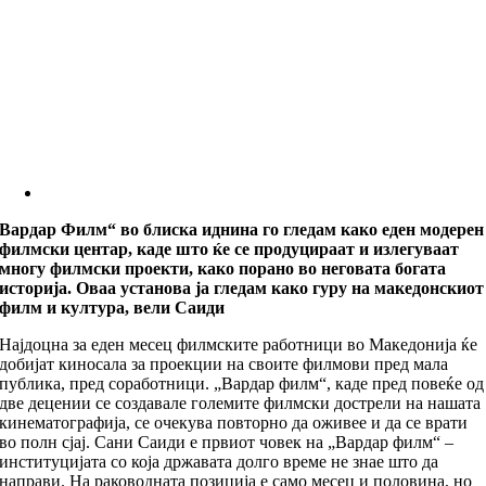
Вардар Филм“ во блиска иднина го гледам како еден модерен
филмски центар, каде што ќе се продуцираат и излегуваат
многу филмски проекти, како порано во неговата богата
историја. Оваа установа ја гледам како гуру на македонскиот
филм и култура, вели Саиди
Најдоцна за еден месец филмските работници во Македонија ќе
добијат киносала за проекции на своите филмови пред мала
публика, пред соработници. „Вардар филм“, каде пред повеќе од
две децении се создавале големите филмски дострели на нашата
кинематографија, се очекува повторно да оживее и да се врати
во полн сјај. Сани Саиди е првиот човек на „Вардар филм“ –
институцијата со која државата долго време не знае што да
направи. На раководната позиција е само месец и половина, но