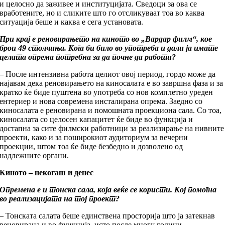
и целосно да заживее и институцијата. Сведоци за ова се
вработените, но и сликите што го отсликуваат тоа во каква
ситуација беше и каква е сега установата.
При крај е реновирањето на киното во „Вардар филм“, кое
брои 49 столчиња. Кога би било во употреба и дали ја имате
целата опрема потребна за да почне да работи?
– После интензивна работа целиот овој период, гордо може да
најавам дека реновирањето на киносалата е во завршна фаза и з
кратко ќе биде пуштена во употреба со нов комплетно уреден
ентериер и нова современа инсталирана опрема. Заедно со
киносалата е реновирана и помошната проекциона сала. Со тоа,
киносалата со целосен капацитет ќе биде во функција и
достапна за сите филмски работници за реализирање на нивните
проекти, како и за поширокиот аудиториум за вечерни
проекции, штом тоа ќе биде безбедно и дозволено од
надлежните органи.
Киното – некогаш и денес
Опремена е и тонска сала, која веќе се користи. Кој помогна
во реализацијата на тој проект?
– Тонската салата беше единствена просторија што ја затекнав
реновирана и во функција, исто после многу години,