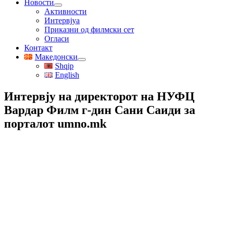
Новости
Активности
Интервјуа
Приказни од филмски сет
Огласи
Контакт
Македонски
Shqip
English
Интервју на директорот на НУФЦ
Вардар Филм г-дин Сани Саиди за
порталот umno.mk