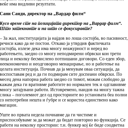
веќе има видливи резултати.
Сани Саиди, директор на „Вардар филм“
Кусо време сте на позицијата директор на „Вардар филм“.
Што затекнавте и на што се фокусиравте?
– За жал, институцијата ја најдов во лоша состојба, во пасивност,
речиси како да не постои. Откако ја утврдив фактичката
состојба, излезе дека има многу неажурност и неред во
работењето, заедно со многу неподмирени обрвски кон трети
лица и неколку бесмислено потпишани договори. Со еден збор,
неекономично и неодговорно менаџирање, но и работење на
целата институција. Почнав да ја менувам оваа ситуација, да
воспоставам ред и да ги подмирам сите доспеани обврски. По
месец дена напорна работа заедно со тимот, можам слободно да
кажам дека ги вративме работите во нормален тек и одглавивме
многу затајувани работи. Истовремено, наидов на многу тажна
слика – поголемиот дел од просториите во установата беа полни
со непотребни нешта и ѓубре и се користеа единствено како
магацин.
Уште во првата недела почнавме да ги чистиме и
приспособуваме за да можат да бидат повторно во функција. Се
работи на неколку простории: т.н. бункер кој ќе биде соодветна