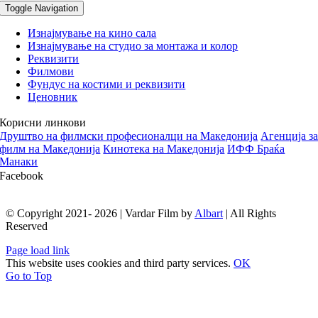
Toggle Navigation
Изнајмување на кино сала
Изнајмување на студио за монтажа и колор
Реквизити
Филмови
Фундус на костими и реквизити
Ценовник
Корисни линкови
Друштво на филмски професионалци на Македонија
Aгенција з
филм на Македонија
Кинотека на Македонија
ИФФ Браќа
Манаки
Facebook
© Copyright 2021- 2026 | Vardar Film by
Albart
| All Rights
Reserved
Page load link
This website uses cookies and third party services.
OK
Go to Top