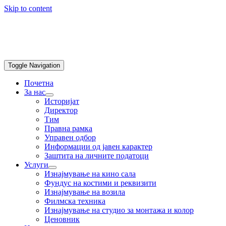
Skip to content
Toggle Navigation
Почетна
За нас
Историјат
Директор
Тим
Правна рамка
Управен одбор
Информации од јавен карактер
Заштита на личните податоци
Услуги
Изнајмување на кино сала
Фундус на костими и реквизити
Изнајмување на возила
Филмска техника
Изнајмување на студио за монтажа и колор
Ценовник