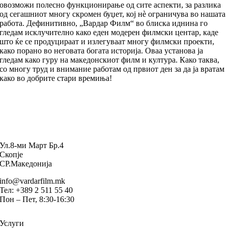
овозможи полесно функционирање од сите аспекти, за разлика
од сегашниот многу скромен буџет, кој нè ограничува во нашата
работа. Дефинитивно, „Вардар Филм“ во блиска иднина го
гледам исклучително како еден модерен филмски центар, каде
што ќе се продуцираат и излегуваат многу филмски проекти,
како порано во неговата богата историја. Оваа установа ја
гледам како гуру на македонскиот филм и култура. Како таква,
со многу труд и внимание работам од првиот ден за да ја вратам
како во добрите стари времиња!
Ул.8-ми Март Бр.4
Скопје
СР.Македонија
info@vardarfilm.mk
Тел: +389 2 511 55 40
Пон – Пет, 8:30-16:30
Услуги