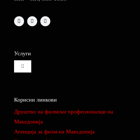
Услуги
Toggle
Navigation
Изнајмување на кино сала
Корисни линкови
Изнајмување на студио за монтажа и колор
Друштво на филмски професионалци на
Македонија
Реквизити
Aгенција за филм на Македонија