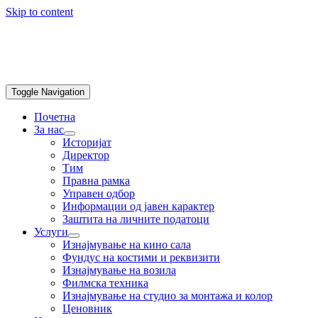
Skip to content
Toggle Navigation
Почетна
За нас
Историјат
Директор
Тим
Правна рамка
Управен одбор
Информации од јавен карактер
Заштита на личните податоци
Услуги
Изнајмување на кино сала
Фундус на костими и реквизити
Изнајмување на возила
Филмска техника
Изнајмување на студио за монтажа и колор
Ценовник