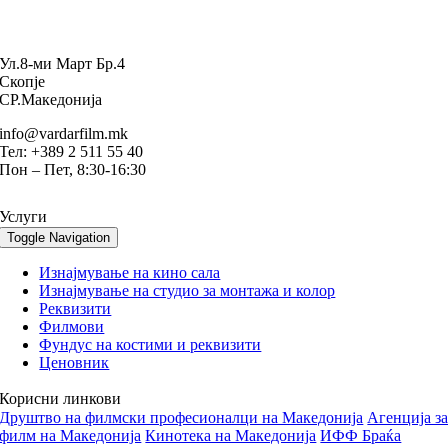
Ул.8-ми Март Бр.4
Скопје
СР.Македонија
info@vardarfilm.mk
Тел: +389 2 511 55 40
Пон – Пет, 8:30-16:30
Услуги
Toggle Navigation
Изнајмување на кино сала
Изнајмување на студио за монтажа и колор
Реквизити
Филмови
Фундус на костими и реквизити
Ценовник
Корисни линкови
Друштво на филмски професионалци на Македонија
Aгенција з
филм на Македонија
Кинотека на Македонија
ИФФ Браќа