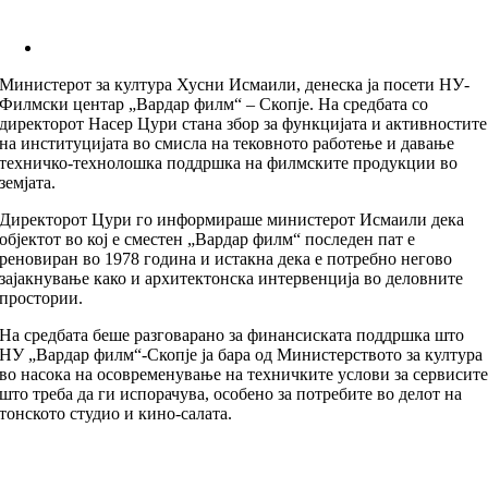
Министерот за култура Хусни Исмаили, денеска ја посети НУ-
Филмски центар „Вардар филм“ – Скопје. На средбата со
директорот Насер Цури стана збор за функцијата и активностите
на институцијата во смисла на тековното работење и давање
техничко-технолошка поддршка на филмските продукции во
земјата.
Директорот Цури го информираше министерот Исмаили дека
објектот во кој е сместен „Вардар филм“ последен пат е
реновиран во 1978 година и истакна дека е потребно негово
зајакнување како и архитектонска интервенција во деловните
простории.
На средбата беше разговарано за финансиската поддршка што
НУ „Вардар филм“-Скопје ја бара од Министерството за култура
во насока на осовременување на техничките услови за сервисит
што треба да ги испорачува, особено за потребите во делот на
тонското студио и кино-салата.