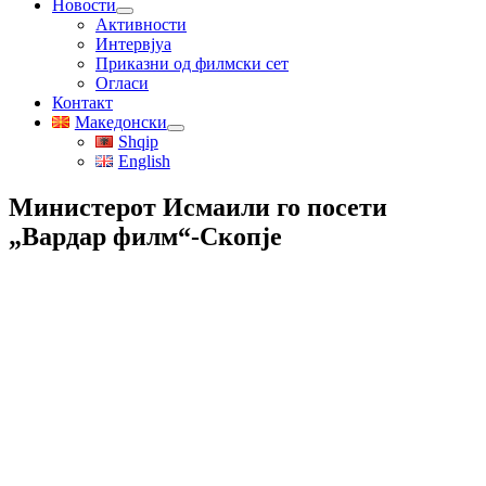
Новости
Активности
Интервјуа
Приказни од филмски сет
Огласи
Контакт
Македонски
Shqip
English
Министерот Исмаили го посети
„Вардар филм“-Скопје