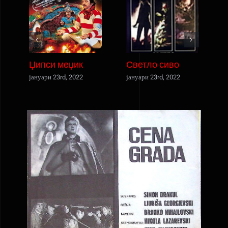
Џипси меџик
Светло сиво
јануари 23rd, 2022
јануари 23rd, 2022
ј