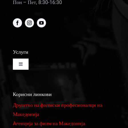
Пон – Пет, 8:30-16:30
Услуги
Toggle
Navigation
Изнајмување на кино сала
Корисни линкови
Изнајмување на студио за монтажа и колор
Друштво на филмски професионалци на
Македонија
Реквизити
Aгенција за филм на Македонија