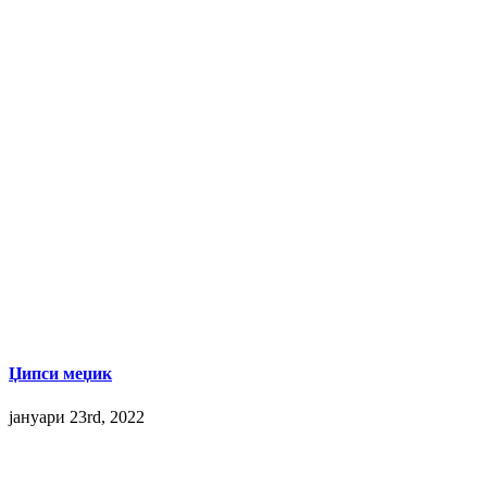
Џипси меџик
јануари 23rd, 2022