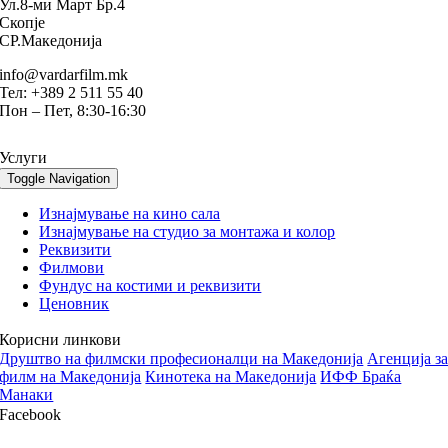
Ул.8-ми Март Бр.4
Скопје
СР.Македонија
info@vardarfilm.mk
Тел: +389 2 511 55 40
Пон – Пет, 8:30-16:30
Услуги
Toggle Navigation
Изнајмување на кино сала
Изнајмување на студио за монтажа и колор
Реквизити
Филмови
Фундус на костими и реквизити
Ценовник
Корисни линкови
Друштво на филмски професионалци на Македонија
Aгенција з
филм на Македонија
Кинотека на Македонија
ИФФ Браќа
Манаки
Facebook