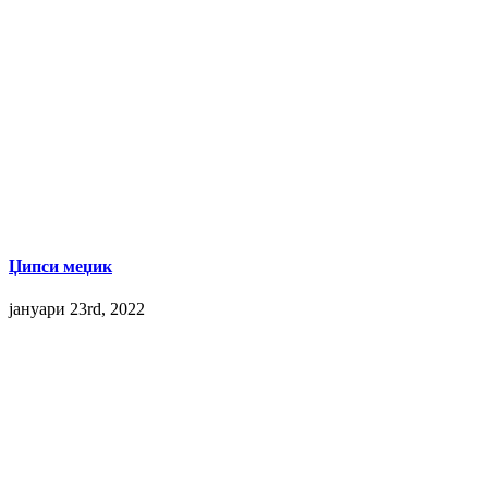
Џипси меџик
јануари 23rd, 2022