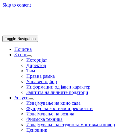
Skip to content
Toggle Navigation
Почетна
За нас
Историјат
Директор
Тим
Правна рамка
Управен одбор
Информации од јавен карактер
Заштита на личните податоци
Услуги
Изнајмување на кино сала
Фундус на костими и реквизити
Изнајмување на возила
Филмска техника
Изнајмување на студио за монтажа и колор
Ценовник