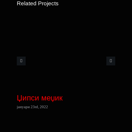
Related Projects
Џипси меџик
јануари 23rd, 2022
ј