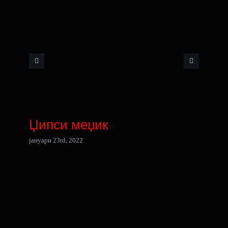
Џипси меџик
јануари 23rd, 2022
ј