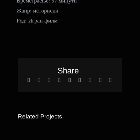
Времетраење: 97 минути
Жанр: историски
Род: Игран филм
Share
Related Projects