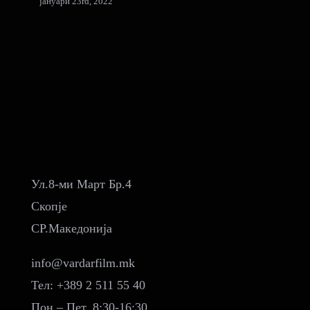
јануари 23rd, 2022
ј
Ул.8-ми Март Бр.4
Скопје
СР.Македонија
info@vardarfilm.mk
Тел: +389 2 511 55 40
Пон – Пет, 8:30-16:30