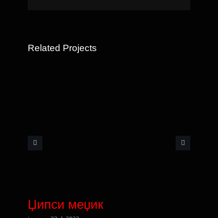
Related Projects
Џипси меџик