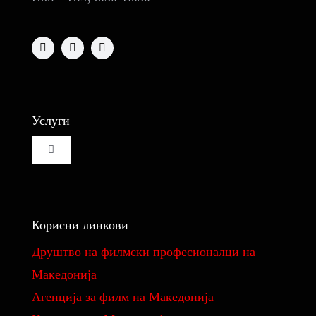
Услуги
Toggle
Navigation
Изнајмување на кино сала
Корисни линкови
Изнајмување на студио за монтажа и колор
Друштво на филмски професионалци на
Македонија
Реквизити
Aгенција за филм на Македонија