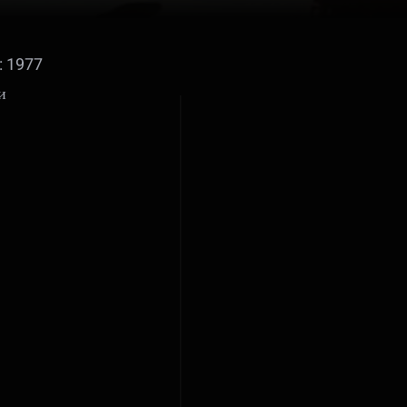
: 1977
и