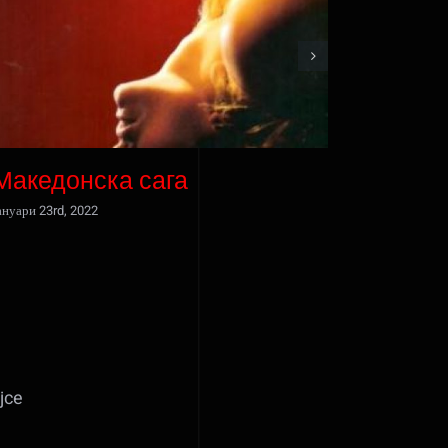
Македонска сага
Викен
ануари 23rd, 2022
јануари 23rd
jce