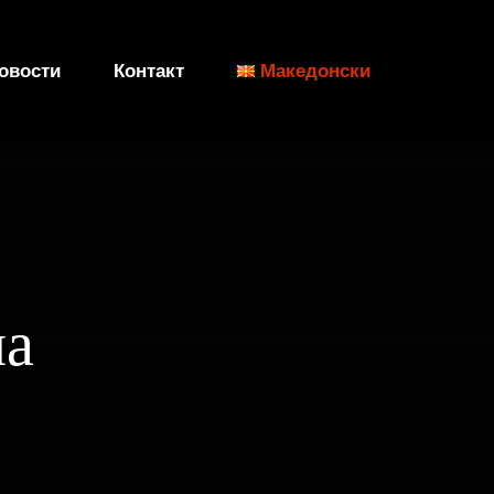
овости
Контакт
Македонски
на