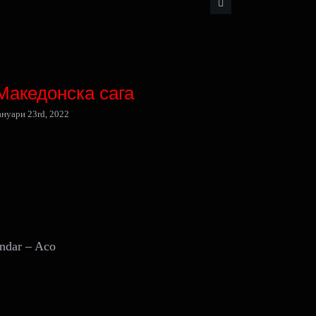
Македонска сага
Викен
ануари 23rd, 2022
јануари 23rd
andar – Aco