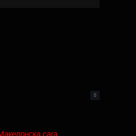
Македонска сага
Викен