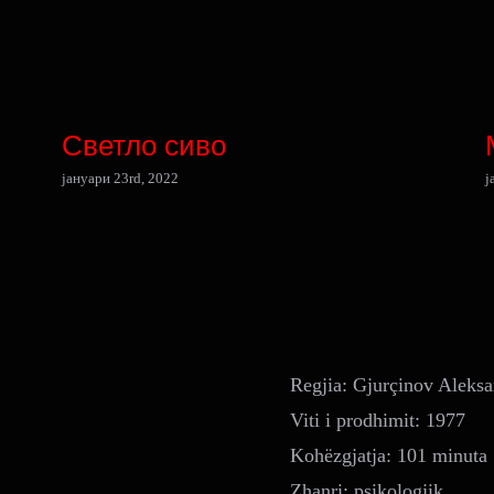
Светло сиво
јануари 23rd, 2022
ј
Regjia: Gjurçinov Aleks
Viti i prodhimit: 1977
Kohëzgjatja: 101 minuta
Zhanri: psikologjik