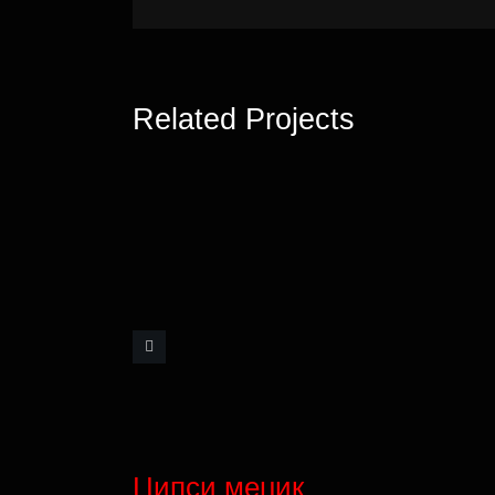
Related Projects
Џипси меџик