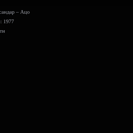
сандар – Ацо
: 1977
ти