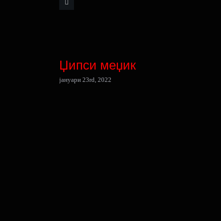
Џипси меџик
јануари 23rd, 2022