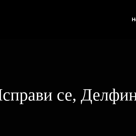
Н
справи се, Делфи