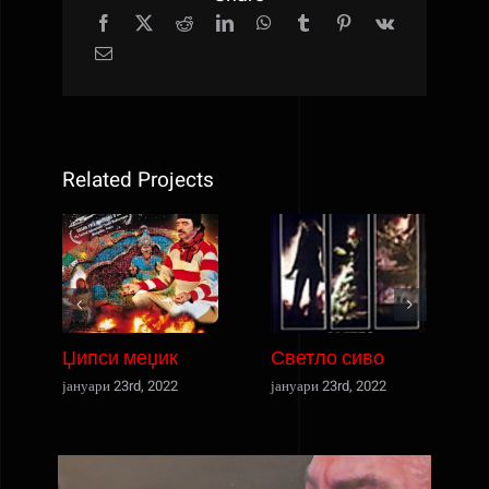
Related Projects
Џипси меџик
Светло сиво
јануари 23rd, 2022
јануари 23rd, 2022
ј