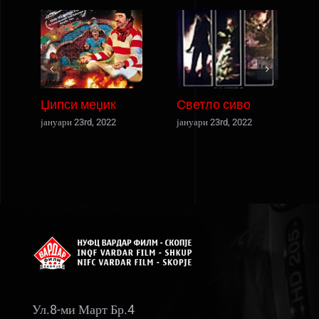
Џипси меџик
Светло сиво
јануари 23rd, 2022
јануари 23rd, 2022
ј
Ул.8-ми Март Бр.4