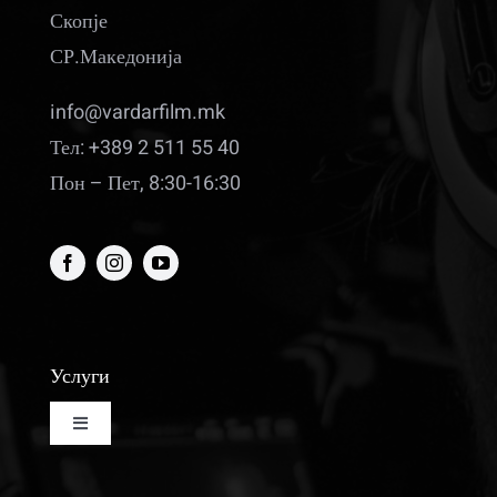
Скопје
СР.Македонија
info@vardarfilm.mk
Тел: +389 2 511 55 40
Пон – Пет, 8:30-16:30
Услуги
Toggle
Navigation
Изнајмување на кино сала