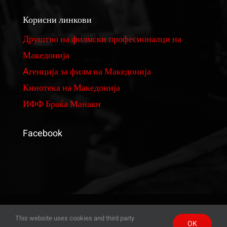
Корисни линкови
Изнајмување на студио за монтажа и колор
Друштво на филмски професионалци на
Македонија
Реквизити
Aгенција за филм на Македонија
Кинотека на Македонија
Филмови
ИФФ Браќа Манаки
Фундус на костими и реквизити
Facebook
Ценовник
© Copyright 2021- 2026 | Vardar Film by
Albart
| All
This website uses cookies and third party
OK
Rights Reserved