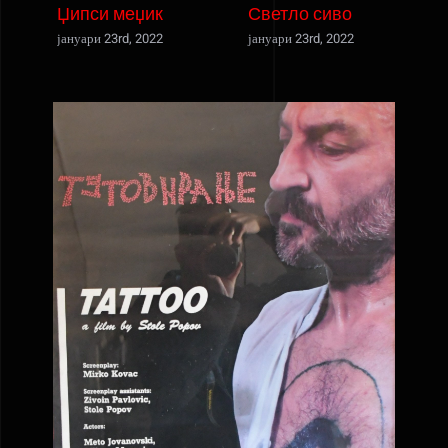
Џипси меџик
Светло сиво
јануари 23rd, 2022
јануари 23rd, 2022
ј