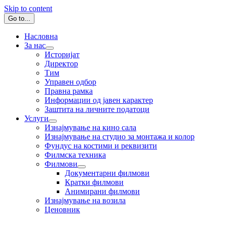
Skip to content
Go to...
Насловна
За нас
Историјат
Директор
Тим
Управен одбор
Правна рамка
Информации од јавен карактер
Заштита на личните податоци
Услуги
Изнајмување на кино сала
Изнајмување на студио за монтажа и колор
Фундус на костими и реквизити
Филмска техника
Филмови
Документарни филмови
Кратки филмови
Анимирани филмови
Изнајмување на возила
Ценовник