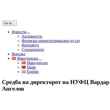
Go to...
Новости
Активности
Филмски проекти/приказни од сет
Интервјуа
Соопштенија
Контакт
Македонски
Македонски
Shqip
English
Средба на директорот на НУФЦ Вардар 
Ангелов