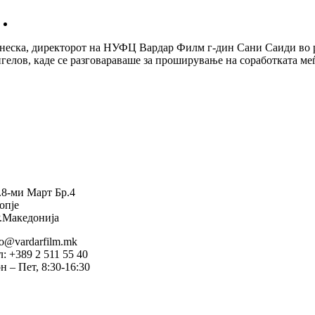
неска, директорот на НУФЦ Вардар Филм г-дин Сани Саиди во р
гелов, каде се разговараваше за проширување на соработката меѓ
.8-ми Март Бр.4
опје
.Македонија
fo@vardarfilm.mk
л: +389 2 511 55 40
н – Пет, 8:30-16:30