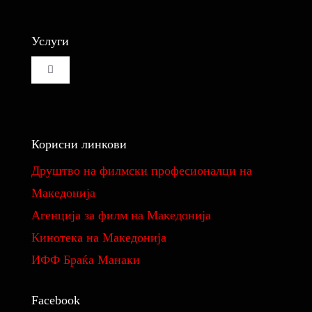
Услуги
Toggle
Navigation
Изнајмување на кино сала
Корисни линкови
Изнајмување на студио за монтажа и колор
Друштво на филмски професионалци на
Македонија
Реквизити
Aгенција за филм на Македонија
Кинотека на Македонија
Филмови
ИФФ Браќа Манаки
Фундус на костими и реквизити
Facebook