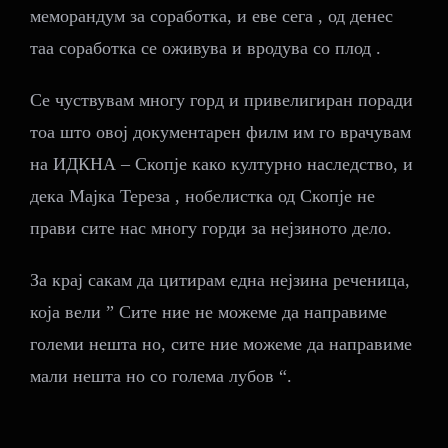
меморандум за соработка, и еве сега , од денес
таа соработка се оживува и вродува со плод .
Се чуствувам многу горд и привелигиран поради
тоа што овој документарен филм им го врачувам
на ИДКНА – Скопје како културно наследство, и
дека Мајка Тереза , нобелистка од Скопје не
прави сите нас многу горди за нејзиното дело.
За крај сакам да цитирам една нејзина реченица,
која вели ” Сите ние не можеме да направиме
големи нешта но, сите ние можеме да направиме
мали нешта но со голема лубов “.