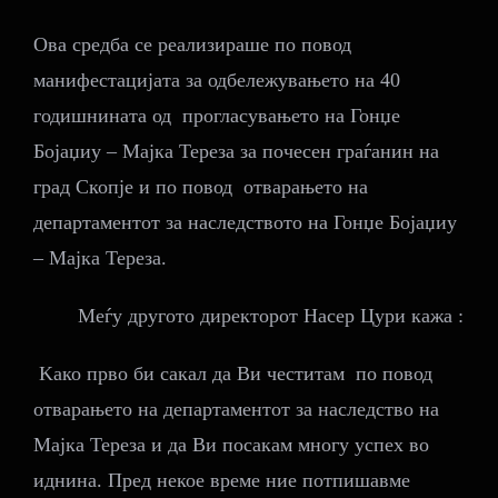
Ова средба се реализираше по повод
манифестацијата за одбележувањето на 40
годишнината од прогласувањето на Гонџе
Бојаџиу – Мајка Тереза за почесен граѓанин на
град Скопје и по повод отварањето на
департаментот за наследството на Гонџе Бојаџиу
– Мајка Тереза.
Меѓу другото директорот Насер Цури кажа :
Kaко прво би сакал да Ви честитам по повод
отварањето на департаментот за наследство на
Мајка Тереза и да Ви посакам многу успех во
иднина. Пред некое време ние потпишавме