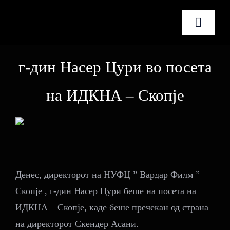
Skip
to
Toggle
content
Naviga
Почетна
г-дин Насер Цури во посета
За нас
на ИДКНА – Скопје
Услуги
Новости
Денес, директорот на НУФЦ ” Вардар Филм ”
Контакт
Скопје , г-дин Насер Цури беше на посета на
ИДКНА – Скопје, каде беше пречекан од страна
Македонски
на директорот Скендер Асани.