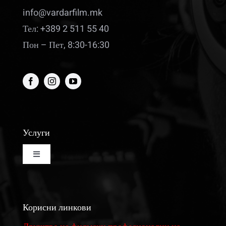
info@vardarfilm.mk
Тел: +389 2 511 55 40
Пон – Пет, 8:30-16:30
Услуги
Toggle
Navigation
Изнајмување на кино сала
Корисни линкови
Изнајмување на студио за монтажа и колор