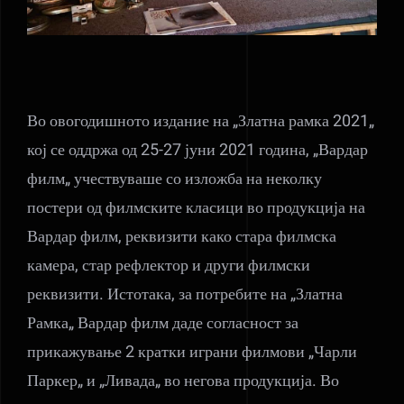
Во овогодишното издание на „Златна рамка 2021„
кој се оддржа од 25-27 јуни 2021 година, „Вардар
филм„ учествуваше со изложба на неколку
постери од филмските класици во продукција на
Вардар филм, реквизити како стара филмска
камера, стар рефлектор и други филмски
реквизити. Истотака, за потребите на „Златна
Рамка„ Вардар филм даде согласност за
прикажување 2 кратки играни филмови „Чарли
Паркер„ и „Ливада„ во негова продукција. Во