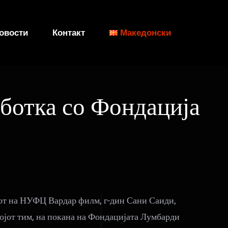
овости
Контакт
Македонски
ботка со Фондација
от на НУФЦ Вардар филм, г-дин Сани Саиди,
ојот тим, на покана на Фондацијата Лумбарди