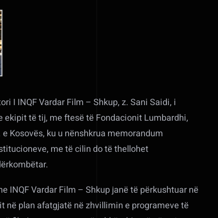
ri I INQF Vardar Film – Shkup, z. Sani Saidi, i
 ekipit të tij, me ftesë të Fondacionit Lumbardhi,
 R. e Kosovës, ku u nënshkrua memorandum
itucioneve, me të cilin do të thellohet
dërkombëtar.
e INQF Vardar Film – Shkup janë të përkushtuar në
t në plan afatgjatë në zhvillimin e programeve të