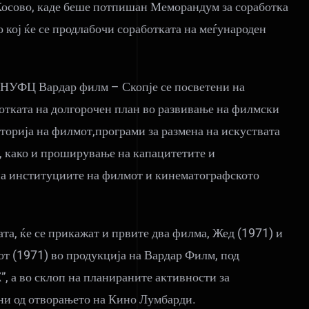
 Косово, каде беше потпишан Меморандум за соработка
о кој ќе се продлабочи соработката на меѓународен
 НУФЦ Вардар филм – Скопје се посветени на
отката на долгорочен план во развивање на филмски
сторија на филмот,програми за размена на искуствата
, како и проширување на капацитетите и
на институциите на филмот и кинематографското
ата, ќе се прикажат и првите два филма, Жед (1971) и
т (1971) во продукција на Вардар Филм, под
, а во склоп на планираните активности за
ни од отворањето на Кино Лумбарди.