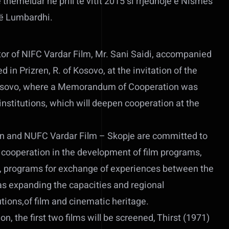
 themeluar në prill të vitit 2015 si rrjedhojë e Nismës
ë Lumbardhi.
tor of NIFC Vardar Film, Mr. Sani Saidi, accompanied
ed in Prizren, R. of Kosovo, at the invitation of the
sovo, where a Memorandum of Cooperation was
nstitutions, which will deepen cooperation at the
n and NUFC Vardar Film – Skopje are committed to
cooperation in the development of film programs,
y, programs for exchange of experiences between the
 as expanding the capacities and regional
utions,of film and cinematic heritage.
ion, the first two films will be screened, Thirst (1971)