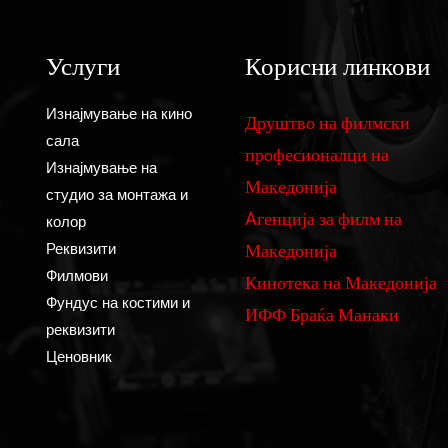
Услуги
Корисни линкови
Изнајмување на кино
Друштво на филмски
сала
професионалци на
Изнајмување на
Македонија
студио за монтажа и
Aгенција за филм на
колор
Македонија
Реквизити
Филмови
Кинотека на Македонија
Фундус на костими и
ИФФ Браќа Манаки
реквизити
Ценовник