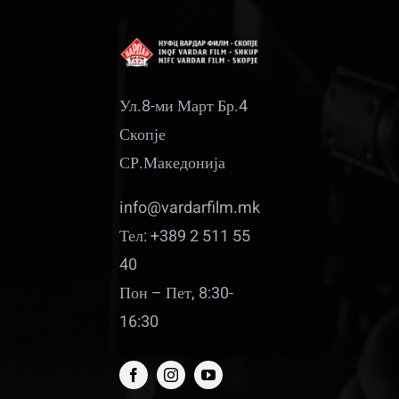
Ул.8-ми Март Бр.4
Скопје
СР.Македонија
info@vardarfilm.mk
Тел: +389 2 511 55
40
Пон – Пет, 8:30-
16:30