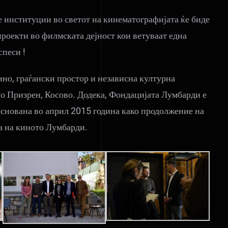
 институции во светот на кинематографијата ќе биде
проекти во филмската дејност кои ветуваат една
спеси !
но, граѓански простор и независна културна
во Призрен, Косово. Додека, Фондацијата Лумбарди е
основана во април 2015 година како продолжение на
а на киното Лумбарди.