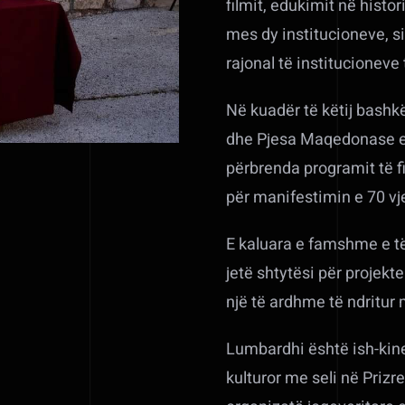
filmit, edukimit në histo
mes dy institucioneve, s
rajonal të institucioneve
Në kuadër të këtij bashkë
dhe Pjesa Maqedonase e F
përbrenda programit të fi
për manifestimin e 70 vj
E kaluara e famshme e të
jetë shtytësi për projekt
një të ardhme të ndritur
Lumbardhi është ish-kine
kulturor me seli në Priz