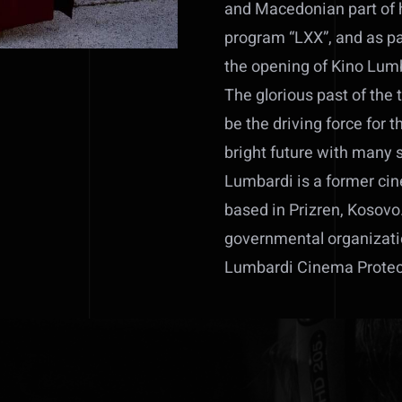
and Macedonian part of h
program “LXX”, and as par
the opening of Kino Lum
The glorious past of the 
be the driving force for t
bright future with many 
Lumbardi is a former cin
based in Prizren, Kosovo
governmental organizatio
Lumbardi Cinema Protecti