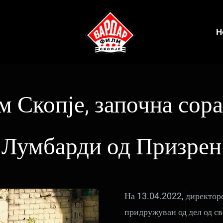
Н
Скопје, започна сора
Лумбарди од Призрен
На 13.04.2022, директор
придружуван од дел од св