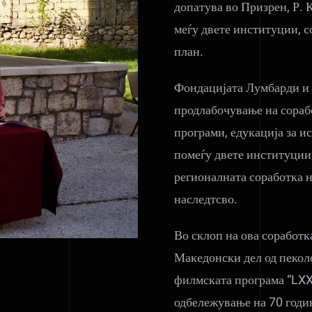
допатува во Призрен, Р.
меѓу двете институции, с
план.
Фондацијата Лумбарди и
продлабочување на сораб
програми, едукација за и
помеѓу двете институции
регионалната соработка 
наследтсво.
Во склоп на ова соработк
Македонски дел од пеколо
филмската програма “LXX”
одбележување на 70 годи