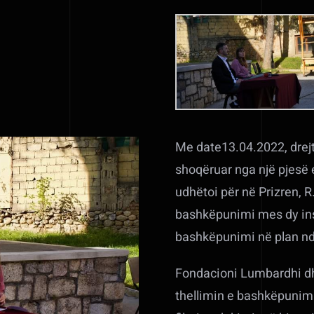
Me date13.04.2022, drejto
shoqëruar nga një pjesë e
udhëtoi për në Prizren,
bashkëpunimi mes dy inst
bashkëpunimi në plan n
Fondacioni Lumbardhi dh
thellimin e bashkëpunimi