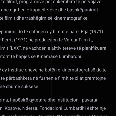
ri të filmit, programeve për shkëmbim të përvojave
i dhe ngritjen e kapaciteteve dhe bashkëpunimit
 të filmit dhe trashëgimisë kinematografike.
punimi, do të shfaqen dy filmat e pare, Etja (1971)
errit (1971) në produksion të Vardar Film-it,
lmit “LXX”, në vazhdën e aktiviteteve të planifikuara
etorit të hapjes së Kinemasë Lumbardhi.
 dy institucioneve në botën e kinematografisë do të
e të përbashkëta në fushën e filmit të cilat premtojnë
 me shumë suksese !
ma, hapësirë qytetare dhe institucion i pavarur
ren, Kosovë. Ndërsa, Fondacioni Lumbardhi është një