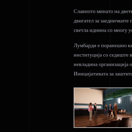
Славното минато на двете
двигател за заедничките 
светла иднина со многу у
Лумбарди е поранешно ки
институција со седиште 
невладина организација 
Иницијативата за заштит