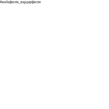
#вибафилм_вардарфилм