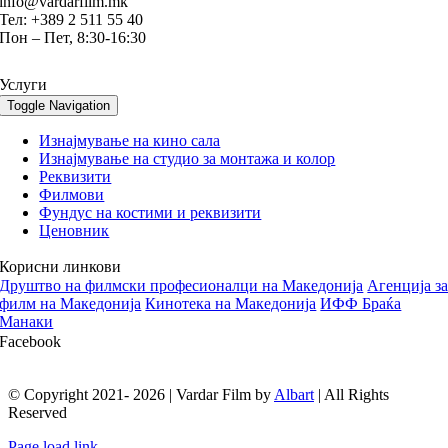
info@vardarfilm.mk
Тел: +389 2 511 55 40
Пон – Пет, 8:30-16:30
Услуги
Toggle Navigation
Изнајмување на кино сала
Изнајмување на студио за монтажа и колор
Реквизити
Филмови
Фундус на костими и реквизити
Ценовник
Корисни линкови
Друштво на филмски професионалци на Македонија
Aгенција з
филм на Македонија
Кинотека на Македонија
ИФФ Браќа
Манаки
Facebook
© Copyright 2021- 2026 | Vardar Film by
Albart
| All Rights
Reserved
Page load link