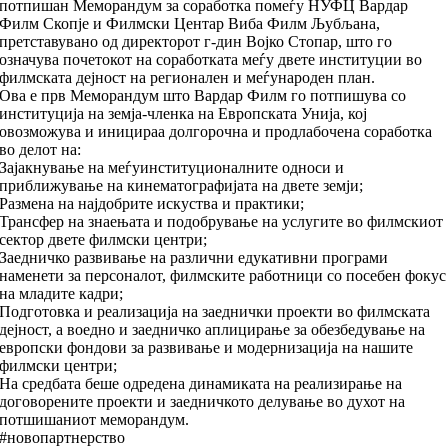
потпишан Меморандум за соработка помеѓу НУФЦ Вардар
Филм Скопје и Филмски Центар Виба Филм Љубљана,
претставувано од директорот г-дин Војко Стопар, што го
означува почетокот на соработката меѓу двете институции во
филмската дејност на регионален и меѓународен план.
Ова е прв Меморандум што Вардар Филм го потпишува со
институција на земја-членка на Европската Унија, кој
овозможува и иницираа долгорочна и продлабочена соработка
во делот на:
Зајакнување на меѓуинституционалните односи и
приближување на кинематографијата на двете земји;
Размена на најдобрите искуства и практики;
Трансфер на знаењата и подобрување на услугите во филмскиот
сектор двете филмски центри;
Заедничко развивање на различни едукативни програми
наменети за персоналот, филмските работници со посебен фокус
на младите кадри;
Подготовка и реализација на заеднички проекти во филмската
дејност, а воедно и заедничко аплицирање за обезбедување на
европски фондови за развивање и модернизација на нашите
филмски центри;
На средбата беше одредена динамиката на реализирање на
договорените проекти и заедничкото делување во духот на
потшишаниот меморандум.
#новопартнерство