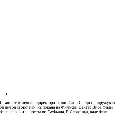
Изминатите денови, директорот г-дин Сани Саиди придружува
од дел од својот тим, на покана на Филмски Центар Виба Филм
беше на работна посета во Љубљана, Р. Словенија, каде беше