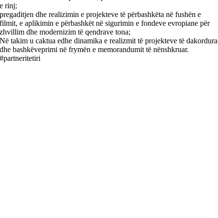
e rinj;
pregaditjen dhe realizimin e projekteve të përbashkëta në fushën e
filmit, e aplikimin e përbashkët në sigurimin e fondeve evropiane për
zhvillim dhe modernizim të qendrave tona;
Në takim u caktua edhe dinamika e realizmit të projekteve të dakordura
dhe bashkëveprimi në frymën e memorandumit të nënshkruar.
#partneritetiri