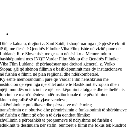
Ditët e kaluara, drejtori z. Sani Saidi, i shoqëruar nga një pjesë e ekipit
të tij, me ftesë të Qendrës Filmike Viba Film, ishte në vizitë pune në
Lublanë, R. e Slovenisë, me çrast u nënëshkrua Memorandum
bashkëpunimi mes INQF Vardar Film Shkup dhe Qendrës Filmike
Viba Film Lublanë, të përfaqësuar nga drejtori gjeneral, z. Vojko
Stopar, gjë që shënon fillimin e bashkëpunimit mes dy institucioneve
në fushën e filmit, në plan regjional dhe ndërkombëtarë.
Ky është memorandum i parë që Vardar Film nënshkruan me
institucion që vjen nga një shtet antarë të Bashkimit Evropian dhe i
njëjti mundëson inicimin e një bashkëpunimi afatgjatë dhe të thellë në:
forcimin e marrëdhënieve ndërinstitucionale dhe përafrimin e
kinematografisë së të dyjave vendeve;
shkëmbimin e praktikave dhe përvojave më të mira;
transferimin e njohurive dhe përmirësimin e funksionimit të shërbimeve
në fushën e filmit që ofrojn të dyja qendrat filmike;
zhvillimin e përbashkët të programeve të ndryshme në fushën e
edukimit të destinuara për stafin, puntorët e filmit me fokus tek kuadrot