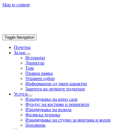
Skip to content
Toggle Navigation
Почетна
За нас
Историјат
Директор
Тим
Правна рамка
Управен одбор
Информации од јавен карактер
Заштита на личните податоци
Услуги
Изнајмување на кино сала
Фундус на костими и реквизити
Изнајмување на возила
Филмска техника
Изнајмување на студио за монтажа и колор
Ценовник