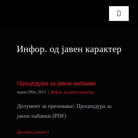
Skip
to
Toggle
content
Naviga
Почетна
Инфор. од јавен карактер
За нас
Процедура за јавни набавки
Услуги
Процедура за јавни набавки
Новости
април 28th, 2021
|
Инфор. од јавен карактер
Долумент за преземање: Процецдура за
Контакт
јавни набавки (PDF)
Македонски
Прочитај повеќе