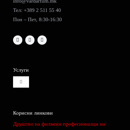
info@vardarfilm.mk
Тел: +389 2 511 55 40
Пон – Пет, 8:30-16:30
Услуги
Toggle
Navigation
Изнајмување на кино сала
Корисни линкови
Изнајмување на студио за монтажа и колор
Друштво на филмски професионалци на