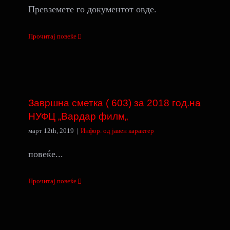
Превземете го документот овде.
Прочитај повеќе
Завршна сметка ( 603) за 2018 год.на
НУФЦ „Вардар филм„
Завршна сметка ( 603) за 2018 год.на
НУФЦ „Вардар филм„
март 12th, 2019
|
Инфор. од јавен карактер
повеќе...
Прочитај повеќе
Жалба