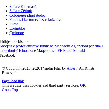
Salla e Kinemasë
Salla e Zërimit
Colour&grading studio
Fundus i kostumeve & rekuizitave
Filma
Logjistikë
Çmimore
Lidhje te dobishme
Shoqata e profesionisteve filmik në Maqedoni
Agjencioni per film I
maqedonisë
Kinoteka e Maqedonisë
IFF Braka Manaki
Facebook
© Copyright 2021- 2026 | Vardar Film by
Albart
| All Rights
Reserved
Page load link
This website uses cookies and third party services.
OK
Go to Top