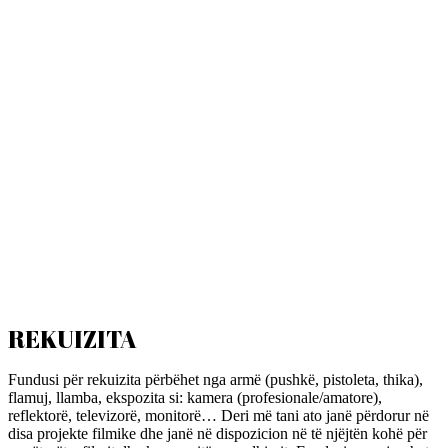
REKUIZITA
Fundusi për rekuizita përbëhet nga armë (pushkë, pistoleta, thika),
flamuj, llamba, ekspozita si: kamera (profesionale/amatore),
reflektorë, televizorë, monitorë… Deri më tani ato janë përdorur në
disa projekte filmike dhe janë në dispozicion në të njëjtën kohë për