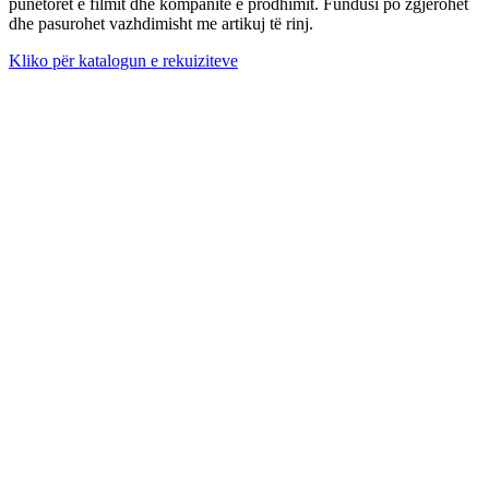
punëtorët e filmit dhe kompanitë e prodhimit. Fundusi po zgjerohet
dhe pasurohet vazhdimisht me artikuj të rinj.
Kliko për katalogun e rekuiziteve