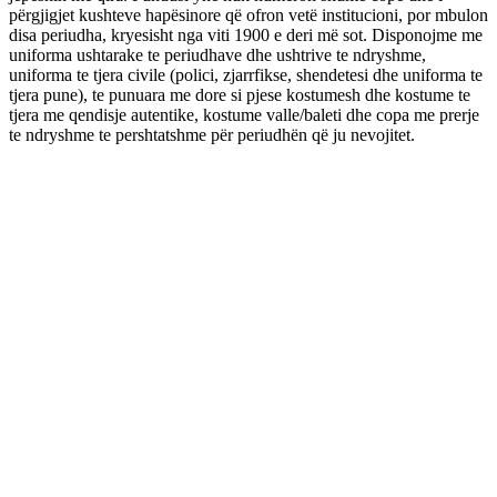
përgjigjet kushteve hapësinore që ofron vetë institucioni, por mbulon
disa periudha, kryesisht nga viti 1900 e deri më sot. Disponojme me
uniforma ushtarake te periudhave dhe ushtrive te ndryshme,
uniforma te tjera civile (polici, zjarrfikse, shendetesi dhe uniforma te
tjera pune), te punuara me dore si pjese kostumesh dhe kostume te
tjera me qendisje autentike, kostume valle/baleti dhe copa me prerje
te ndryshme te pershtatshme për periudhën që ju nevojitet.