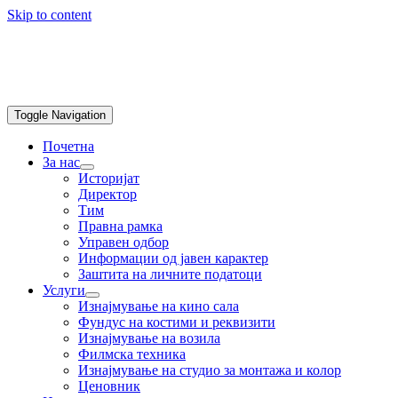
Skip to content
Toggle Navigation
Почетна
За нас
Историјат
Директор
Тим
Правна рамка
Управен одбор
Информации од јавен карактер
Заштита на личните податоци
Услуги
Изнајмување на кино сала
Фундус на костими и реквизити
Изнајмување на возила
Филмска техника
Изнајмување на студио за монтажа и колор
Ценовник