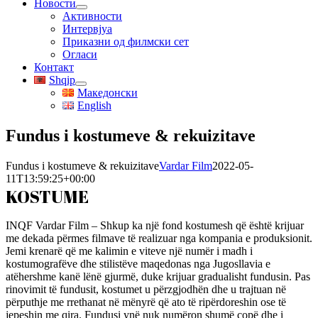
Новости
Активности
Интервјуа
Приказни од филмски сет
Огласи
Контакт
Shqip
Македонски
English
Fundus i kostumeve & rekuizitave
Fundus i kostumeve & rekuizitave
Vardar Film
2022-05-
11T13:59:25+00:00
KOSTUME
INQF Vardar Film – Shkup ka një fond kostumesh që është krijuar
me dekada përmes filmave të realizuar nga kompania e produksionit.
Jemi krenarë që me kalimin e viteve një numër i madh i
kostumografëve dhe stilistëve maqedonas nga Jugosllavia e
atëhershme kanë lënë gjurmë, duke krijuar gradualisht fundusin. Pas
rinovimit të fundusit, kostumet u përzgjodhën dhe u trajtuan në
përputhje me rrethanat në mënyrë që ato të ripërdoreshin ose të
jepeshin me qira. Fundusi ynë nuk numëron shumë copë dhe i