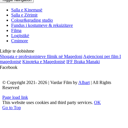
Salla e Kinemasë
Salla e Zërimit
Colour&grading studio
Fundus i kostumeve & rekuizitave
Filma
Logjistikë
Çmimore
Lidhje te dobishme
Shoqata e profesionisteve filmik në Maqedoni
Agjencioni per film I
maqedonisë
Kinoteka e Maqedonisë
IFF Braka Manaki
Facebook
© Copyright 2021- 2026 | Vardar Film by
Albart
| All Rights
Reserved
Page load link
This website uses cookies and third party services.
OK
Go to Top