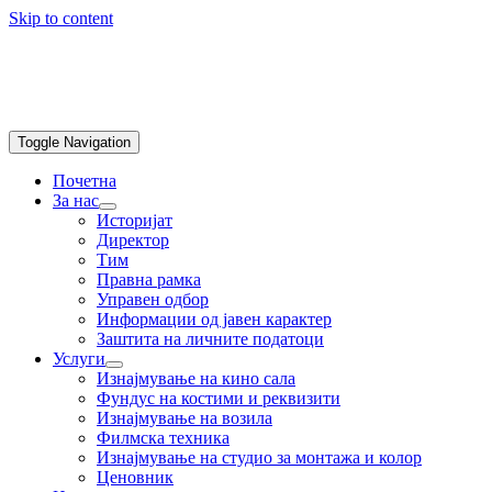
Skip to content
Toggle Navigation
Почетна
За нас
Историјат
Директор
Тим
Правна рамка
Управен одбор
Информации од јавен карактер
Заштита на личните податоци
Услуги
Изнајмување на кино сала
Фундус на костими и реквизити
Изнајмување на возила
Филмска техника
Изнајмување на студио за монтажа и колор
Ценовник