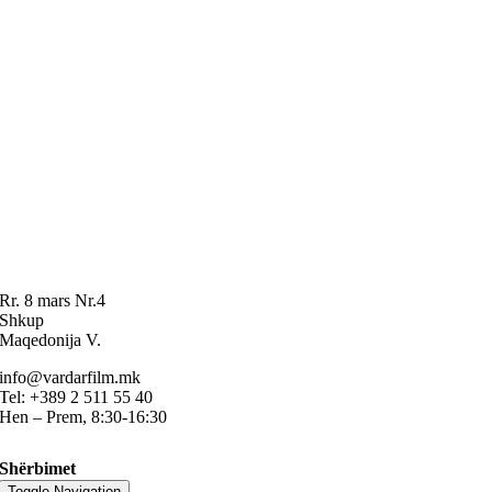
Rr. 8 mars Nr.4
Shkup
Maqedonija V.
info@vardarfilm.mk
Tel: +389 2 511 55 40
Hen – Prem, 8:30-16:30
Shërbimet
Toggle Navigation