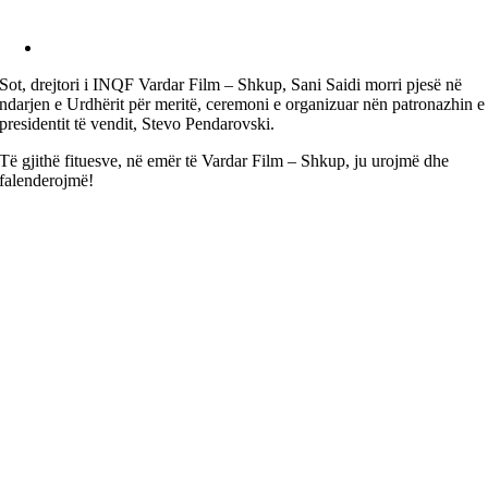
Sot, drejtori i INQF Vardar Film – Shkup, Sani Saidi morri pjesë në
ndarjen e Urdhërit për meritë, ceremoni e organizuar nën patronazhin e
presidentit të vendit, Stevo Pendarovski.
Të gjithë fituesve, në emër të Vardar Film – Shkup, ju urojmë dhe
falеnderojmë!