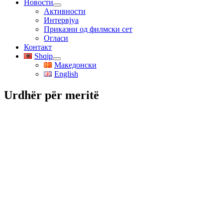
Новости
Активности
Интервјуа
Приказни од филмски сет
Огласи
Контакт
Shqip
Македонски
English
Urdhër për meritë