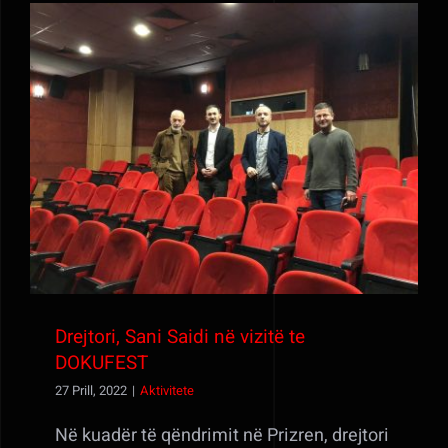
Drejtori, Sani Saidi në vizitë te DOKUFEST
Drejtori, Sani Saidi në vizitë te
DOKUFEST
27 Prill, 2022
|
Aktivitete
Në kuadër të qëndrimit në Prizren, drejtori