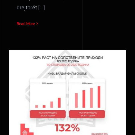
drejtorët […]
Read More
Ne kohe krize instituti realizon rritje te te
hyrave vetanake per 132%