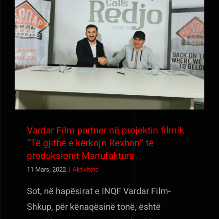
Vardar Film partner në projektin filmik “Të
gjithë e kërkojn Rexhon” të produksionit
Manufaktura
Vardar Film partner në projektin filmik
“Të gjithë e kërkojn Rexhon” të
produksionit Manufaktura
11 Mars, 2022
|
Aktivitete
Sot, në hapësirat e INQF Vardar Film-
Shkup, për kënaqësinë tonë, është