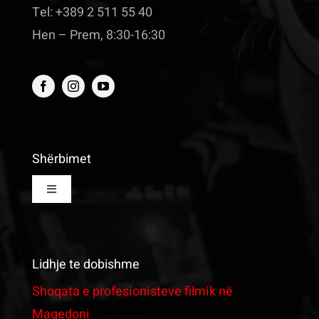
Tel: +389 2 511 55 40
Hen – Prem, 8:30-16:30
Shërbimet
Toggle
Navigation
Salla e Kinemasë
Lidhje te dobishme
Salla e Zërimit
Shoqata e profesionisteve filmik në
Maqedoni