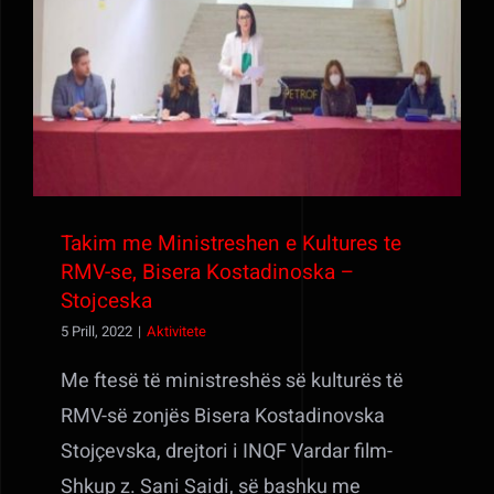
Takim me Ministreshen e Kultures te
RMV-se, Bisera Kostadinoska – Stojceska
Takim me Ministreshen e Kultures te
RMV-se, Bisera Kostadinoska –
Stojceska
5 Prill, 2022
|
Aktivitete
Me ftesë të ministreshës së kulturës të
RMV-së zonjës Bisera Kostadinovska
Stojçevska, drejtori i INQF Vardar film-
Shkup z. Sani Saidi, së bashku me