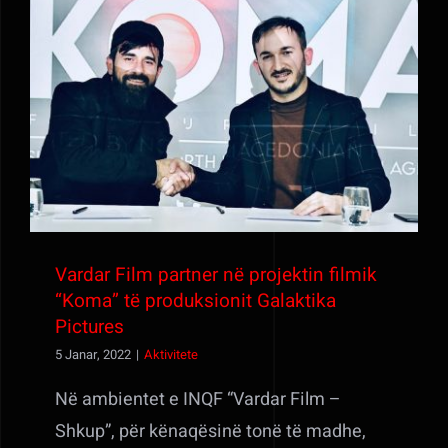
Vardar Film partner në projektin filmik
“Koma” të produksionit Galaktika Pictures
Vardar Film partner në projektin filmik
“Koma” të produksionit Galaktika
Pictures
5 Janar, 2022
|
Aktivitete
Në ambientet e INQF “Vardar Film –
Shkup”, për kënaqësinë tonë të madhe,