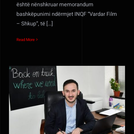
është nënshkruar memorandum
bashkëpunimi ndërmjet INQF “Vardar Film
– Shkup”, të […]
Read More
Urime festat e fundvitit