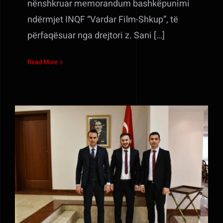
nënshkruar memorandum bashkëpunimi
ndërmjet INQF “Vardar Film-Shkup”, të
përfaqësuar nga drejtori z. Sani […]
Read More
Drejtori z. Saidi realizoi takim me
udhëheqësit e drejtorisë së
kinematografisë së R. së Turqisë,
z.Jilmaz dhe z.Javuzkanat